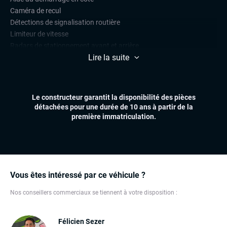
Caméra de recul
Détections de signalisation routière
Limiteur de vitesse
Radars de stationnement avant et arrière
Lire la suite
Régulateur de vitesse
CONFORT
Climatisation automatique
Le constructeur garantit la disponibilité des pièces
Démarrage mains libres
détachées pour une durée de 10 ans à partir de la
Essuie-glaces automatiques
première immatriculation.
Feux automatiques
Sièges chauffants
Volant multifonctions
ÉLECTRONIQUE
Vous êtes intéressé par ce véhicule ?
Dynamic Select, Drive Select (sélection du mode de conduite)
Nos conseillers commerciaux se tiennent à votre disposition :
GPS
Ordinateur de bord
Prise USB
Félicien Sezer