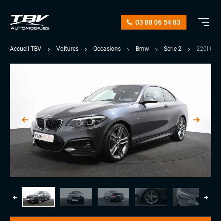
03 88 06 54 83
Accueil TBV
Voitures
Occasions
Bmw
Série 2
220I CO