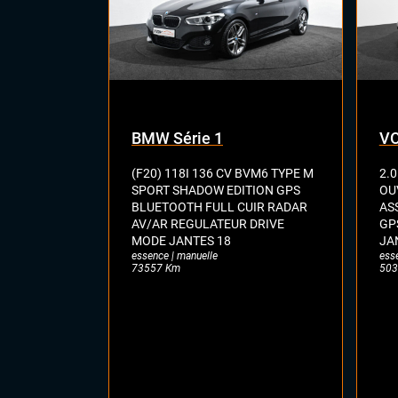
BMW Série 1
VO
(F20) 118I 136 CV BVM6 TYPE M
2.0
SPORT SHADOW EDITION GPS
OU
BLUETOOTH FULL CUIR RADAR
AS
AV/AR REGULATEUR DRIVE
GP
MODE JANTES 18
JA
essence | manuelle
ess
73557 Km
503