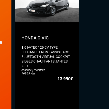
HONDA CIVIC
AUDI A3
e
1.0 I-VTEC 129 CV TYPE
SPORTBACK 
ELEGANCE FRONT ASSIST ACC
MILD HYBRID
BLUETOOTH VIRTUAL COCKPIT
CAMERA KEY
SIEGES CHAUFFANTS JANTES
COCKPIT HA
ALU
SELLERIE C
essence | manuelle
CHAUFFANT
76865 Km
LUMINEUSE 
13 990€
VOLANT MEP
18'
essence | auto
35234 Km