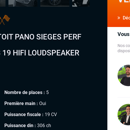
Déco
Vous 
TOIT PANO SIEGES PERF
Nos co
 19 HIFI LOUDSPEAKER
disposi
Nombre de places :
5
Première main :
Oui
Puissance fiscale :
19 CV
Puissance din :
306 ch