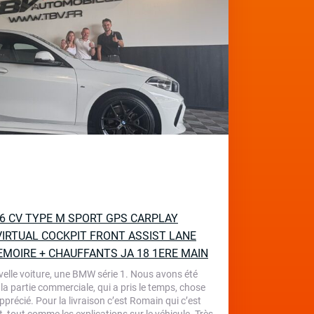
136 CV TYPE M SPORT GPS CARPLAY
IRTUAL COCKPIT FRONT ASSIST LANE
EMOIRE + CHAUFFANTS JA 18 1ERE MAIN
velle voiture, une BMW série 1. Nous avons été
 la partie commerciale, qui a pris le temps, chose
écié. Pour la livraison c’est Romain qui c’est
, tout comme les explications sur le véhicule. Très