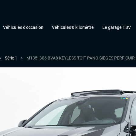
Véhicules d’occasion
Véhicules 0 kilomètre
Le garage TBV
Série 1
M135I 306 BVA8 KEYLESS TOIT PANO SIEGES PERF CUI