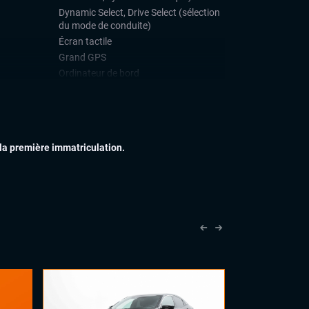
Dynamic Select, Drive Select (sélection
du mode de conduite)
Écran tactile
Grand GPS
Ordinateur de bord
Système HIFI
Téléphone Bluetooth
IEUR
Feux full LED
 la première immatriculation.
Jantes alu
Toit ouvrant panoramique
IEUR
Accoudoir central
Palettes au volant
Sellerie cuir
Sièges sport
Volant cuir
Volant sport