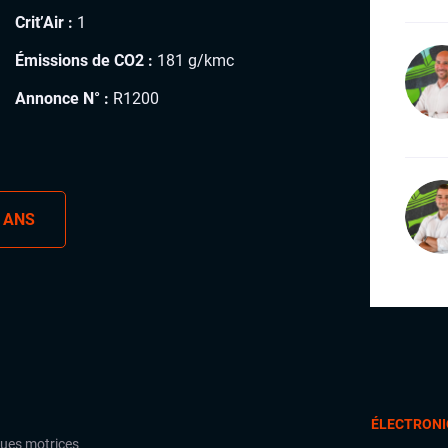
Crit’Air :
1
Émissions de CO2 :
181 g/kmc
Annonce N° :
R1200
 ANS
ÉLECTRONI
oues motrices