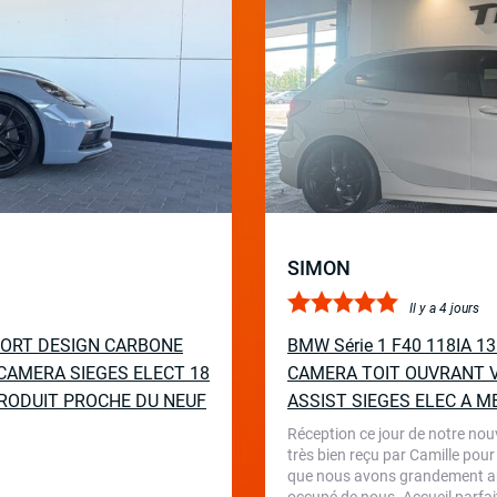
SIMON
Il y a 4 jours
PORT DESIGN CARBONE
BMW Série 1 F40 118IA 
CAMERA SIEGES ELECT 18
CAMERA TOIT OUVRANT V
RODUIT PROCHE DU NEUF
ASSIST SIEGES ELEC A M
Réception ce jour de notre nou
très bien reçu par Camille pour
que nous avons grandement appr
occupé de nous. Accueil parfait