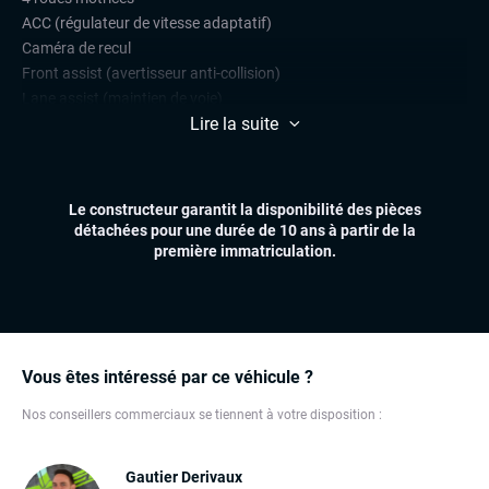
ACC (régulateur de vitesse adaptatif)
Caméra de recul
Front assist (avertisseur anti-collision)
Lane assist (maintien de voie)
Lire la suite
Radars de stationnement avant et arrière
Régulateur et limiteur de vitesse
CONFORT
Le constructeur garantit la disponibilité des pièces
Accès et démarrage mains libres
détachées pour une durée de 10 ans à partir de la
Affichage tête haute (head-up display)
première immatriculation.
Climatisation automatique multizones
Essuie-glaces automatiques
Feux automatiques
Sièges chauffants
Virtual cockpit (live cockpit, compteur digital)
Vous êtes intéressé par ce véhicule ?
Volant chauffant
Nos conseillers commerciaux se tiennent à votre disposition :
Volant multifonctions
ÉLECTRONIQUE
Gautier Derivaux