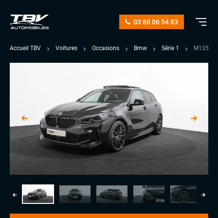
03 88 06 54 83
Accueil TBV
Voitures
Occasions
Bmw
Série 1
M135I 3