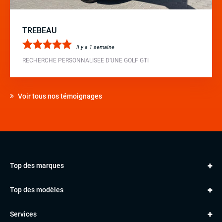
TREBEAU
Il y a 1 semaine
RECHERCHE PERSONNALISEE D’UNE GOLF GTI
Voir tous nos témoignages
Top des marques
AUDI
Top des modèles
VOLKSWAGEN
Golf
MERCEDES
Services
Classe A
BMW