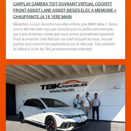
CARPLAY CAMERA TOIT OUVRANT VIRTUAL COCKPIT
FRONT ASSIST LANE ASSIST SIEGES ELEC A MEMOIRE +
CHAUFFANTS JA 18 1ERE MAIN
Réception ce jour de notre nouvelle voiture, une BMW série 1. Nous
avons été très bien reçu par Camille pour la partie commerciale,
qui a pris le temps, chose que nous avons grandement apprécié.
Pour la livraison c’est Romain qui c’est occupé de nous. Accueil
parfait, tout comme les explications sur le véhicule. Très satisfait
du début à la fin de TBV, je recommande vivement.