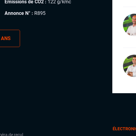
Émissions de CO2 :
122 g/kmc
Annonce N° :
R895
 ANS
ÉLECTRONI
éra de recul