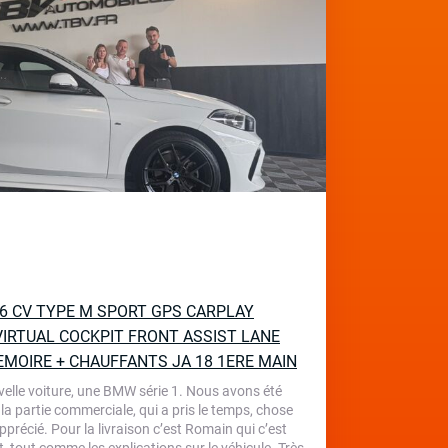
136 CV TYPE M SPORT GPS CARPLAY
IRTUAL COCKPIT FRONT ASSIST LANE
EMOIRE + CHAUFFANTS JA 18 1ERE MAIN
velle voiture, une BMW série 1. Nous avons été
 la partie commerciale, qui a pris le temps, chose
écié. Pour la livraison c’est Romain qui c’est
, tout comme les explications sur le véhicule. Très