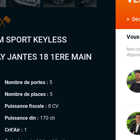
Déco
Vous 
 M SPORT KEYLESS
Nos co
Y JANTES 18 1ERE MAIN
disposi
Nombre de portes :
5
Nombre de places :
5
Puissance fiscale :
8 CV
Puissance din :
170 ch
Crit’Air :
1