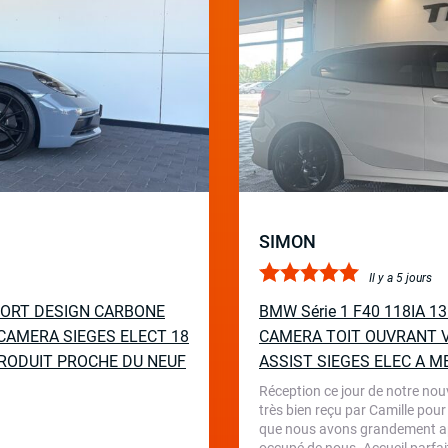
SIMON
Il y a 5 jours
PORT DESIGN CARBONE
BMW Série 1 F40 118IA 
CAMERA SIEGES ELECT 18
CAMERA TOIT OUVRANT V
RODUIT PROCHE DU NEUF
ASSIST SIEGES ELEC A M
Réception ce jour de notre nou
très bien reçu par Camille pour
que nous avons grandement appr
occupé de nous. Accueil parfait