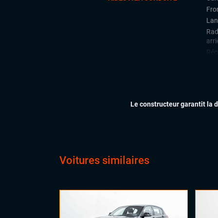
Fron
Lan
Rad
arri
Régu
Side
CONFORT
Acc
Cli
Le constructeur garantit la 
Ess
Feu
Virt
digi
Vol
Voitures similaires