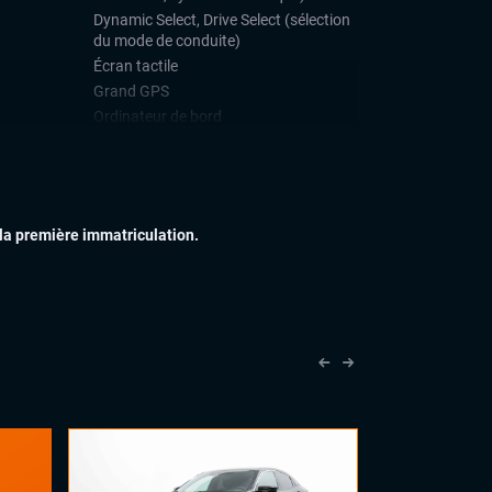
Dynamic Select, Drive Select (sélection
du mode de conduite)
Écran tactile
Grand GPS
Ordinateur de bord
Téléphone Bluetooth
IEUR
Feux full LED
Jantes alu
 la première immatriculation.
IEUR
Accoudoir central
Sellerie cuir
Sièges sport
Volant cuir
Volant sport