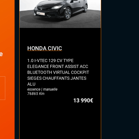
HONDA CIVIC
AUDI A3
e
1.0 I-VTEC 129 CV TYPE
SPORTBACK 
ELEGANCE FRONT ASSIST ACC
MILD HYBRID
BLUETOOTH VIRTUAL COCKPIT
CAMERA KEY
SIEGES CHAUFFANTS JANTES
COCKPIT HA
ALU
SELLERIE C
essence | manuelle
CHAUFFANT
76865 Km
LUMINEUSE 
13 990€
VOLANT MEP
18'
essence | auto
35234 Km