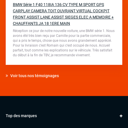
BMW Série 1 F40 118IA 136 CV TYPE M SPORT GPS
CARPLAY CAMERA TOIT OUVRANT VIRTUAL COCKPIT
FRONT ASSIST LANE ASSIST SIEGES ELEC A MEMOIRE +
CHAUFFANTS JA 18 1ERE MAIN
Réception ce jour de notre nouvelle voiture, une BMW série 1. Nous
avons été très bien reçu par Camille pour la partie commerciale,
qui a pris le temps, chose que nous avons grandement apprécié.
Pour la livraison c’est Romain qui c’est occupé de nous. Accueil
parfait, tout comme les explications sur le véhicule. Très satisfait
du début à la fin de TBV, je recommande vivement.
Voir tous nos témoignages
Top des marques
AUDI