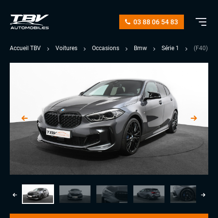
03 88 06 54 83
Accueil TBV
Voitures
Occasions
Bmw
Série 1
(F40) M