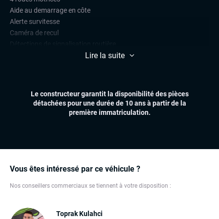
Aide au demarrage en côte
Alerte survitesse
Caméra de recul
Détections de signalisation routière
Lire la suite
Front assist (avertisseur anti-collision)
Radars de stationnement avant et arrière
Régulateur et limiteur de vitesse
Le constructeur garantit la disponibilité des pièces
CONFORT
détachées pour une durée de 10 ans à partir de la
Accès et démarrage mains libres
première immatriculation.
Affichage tête haute (head-up display)
Climatisation automatique multizones
Essuie-glaces automatiques
Feux automatiques
Sièges chauffants
Vous êtes intéressé par ce véhicule ?
Nos conseillers commerciaux se tiennent à votre disposition :
ÉLECTRONIQUE
Carplay (Apple carplay, Android auto, MirrorLink, système
embarqué)
Toprak Kulahci
Chargeur induction