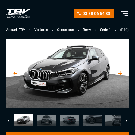
03 88 06 54 83
Accueil TBV
Voitures
Occasions
Bmw
Série 1
(F40) 1