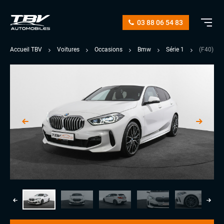
03 88 06 54 83
Accueil TBV
Voitures
Occasions
Bmw
Série 1
(F40) 1