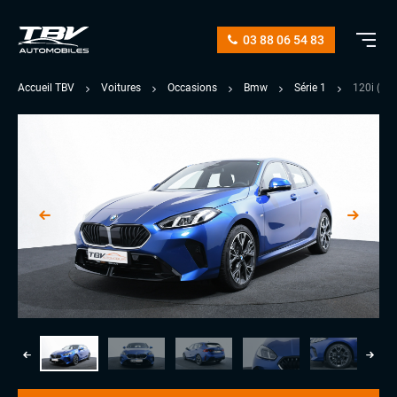
03 88 06 54 83
Accueil TBV
Voitures
Occasions
Bmw
Série 1
120i (F