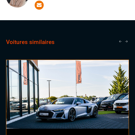
des qualités essentielles pour réussir dans notre
Eclairage d'ambiance
domaine. Il a la chance d'apprendre aux côtés de
vendeurs expérimentés, une opportunité qui lui ouvrira
Palettes au volant
les portes vers un avenir prometteur en tant que
Sellerie alcantara
commercial.
Sièges sport
Volant cuir
Volant sport
Voitures similaires