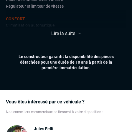
Régulateur et limiteur de vitesse
CONFORT
Climatisation automatique
Démarrage mains libres
Lire la suite
Essuie-glaces automatiques
Feux automatiques
Sièges chauffants
Le constructeur garantit la disponibilité des pièces
Volant multifonctions
détachées pour une durée de 10 ans à partir de la
première immatriculation.
ÉLECTRONIQUE
Dynamic Select, Drive Select (sélection du mode de conduite)
GPS
Ordinateur de bord
Système Start and Stop
Vous êtes intéressé par ce véhicule ?
Téléphone Bluetooth
Nos conseillers commerciaux se tiennent à votre disposition :
EXTÉRIEUR
Feux full LED
Jules Felli
Jantes alu