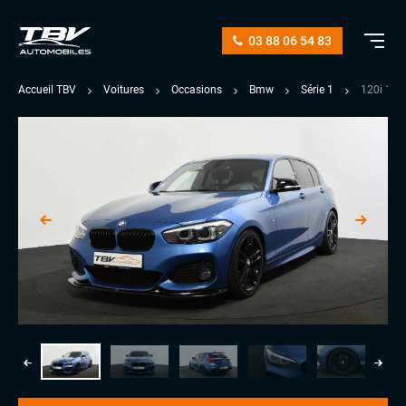
03 88 06 54 83
Accueil TBV
Voitures
Occasions
Bmw
Série 1
120i 18