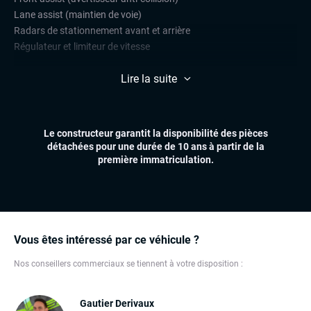
Lane assist (maintien de voie)
Radars de stationnement avant et arrière
Régulateur et limiteur de vitesse
CONFORT
Lire la suite
Climatisation automatique multizones
Démarrage mains libres
Essuie-glaces automatiques
Le constructeur garantit la disponibilité des pièces
Feux automatiques
détachées pour une durée de 10 ans à partir de la
Sièges chauffants
première immatriculation.
Virtual cockpit (live cockpit, compteur digital)
Volant multifonctions
ÉLECTRONIQUE
Dynamic Select, Drive Select (sélection du mode de conduite)
Vous êtes intéressé par ce véhicule ?
Écran tactile
Nos conseillers commerciaux se tiennent à votre disposition :
GPS
Ordinateur de bord
Téléphone Bluetooth
Gautier Derivaux