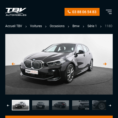
03 88 06 54 83
Accueil TBV
Voitures
Occasions
Bmw
Série 1
118D 15