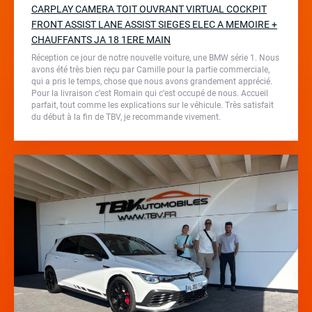
CARPLAY CAMERA TOIT OUVRANT VIRTUAL COCKPIT
FRONT ASSIST LANE ASSIST SIEGES ELEC A MEMOIRE +
CHAUFFANTS JA 18 1ERE MAIN
Réception ce jour de notre nouvelle voiture, une BMW série 1. Nous
avons été très bien reçu par Camille pour la partie commerciale,
qui a pris le temps, chose que nous avons grandement apprécié.
Pour la livraison c’est Romain qui c’est occupé de nous. Accueil
parfait, tout comme les explications sur le véhicule. Très satisfait
du début à la fin de TBV, je recommande vivement.