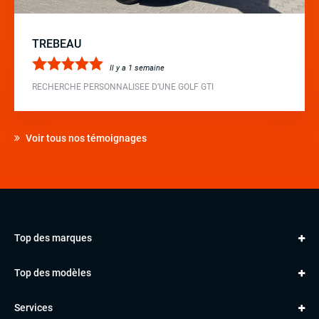
TREBEAU
Il y a 1 semaine
RECHERCHE PERSONNALISEE D’UNE GOLF GTI
Voir tous nos témoignages
Top des marques
AUDI
Top des modèles
VOLKSWAGEN
Golf
MERCEDES
Services
Classe A
BMW