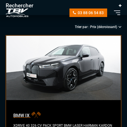
Rechercher
03 88 06 54 83
manuelle
automatique
diesel
essence
essence/ethanol
BMW IX
électrique
hybride
XDRIVE 40 326 CV PACK SPORT BMW LASER HARMAN KARDON