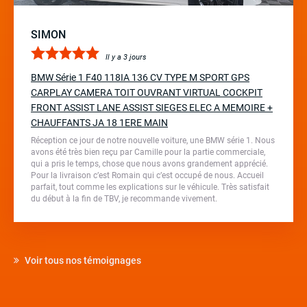
SIMON
Il y a 3 jours
BMW Série 1 F40 118IA 136 CV TYPE M SPORT GPS
CARPLAY CAMERA TOIT OUVRANT VIRTUAL COCKPIT
FRONT ASSIST LANE ASSIST SIEGES ELEC A MEMOIRE +
CHAUFFANTS JA 18 1ERE MAIN
Réception ce jour de notre nouvelle voiture, une BMW série 1. Nous
avons été très bien reçu par Camille pour la partie commerciale,
qui a pris le temps, chose que nous avons grandement apprécié.
Pour la livraison c’est Romain qui c’est occupé de nous. Accueil
parfait, tout comme les explications sur le véhicule. Très satisfait
du début à la fin de TBV, je recommande vivement.
Voir tous nos témoignages