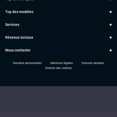
AUDI
Top des modèles
VOLKSWAGEN
Golf
MERCEDES
Services
Classe A
BMW
Jantes et pneus
Série 1
PORSCHE
Réseaux sociaux
Le garage TBV
A3
PEUGEOT
Paiement en ligne
Q3
RENAULT
Nous contacter
Location TBV
Données personnelles
Mentions légales
Voitures vendues
Gestion des cookies