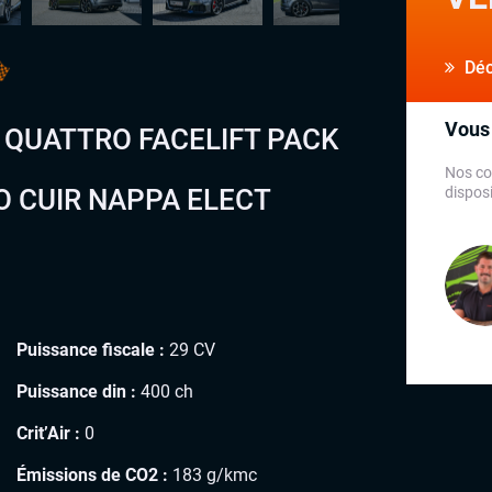
Déco
Vous 
H QUATTRO FACELIFT PACK
Nos co
O CUIR NAPPA ELECT
disposi
Puissance fiscale :
29 CV
Puissance din :
400 ch
Crit’Air :
0
Émissions de CO2 :
183 g/kmc