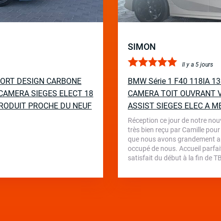
SIMON
Il y a 5 jours
PORT DESIGN CARBONE
BMW Série 1 F40 118IA 
CAMERA SIEGES ELECT 18
CAMERA TOIT OUVRANT V
RODUIT PROCHE DU NEUF
ASSIST SIEGES ELEC A M
Réception ce jour de notre nou
très bien reçu par Camille pour
que nous avons grandement appr
occupé de nous. Accueil parfait
satisfait du début à la fin de