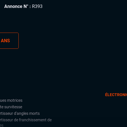
Annonce N° :
R393
 ANS
ÉLECTRONI
oues motrices
te survitesse
rtisseur d'angles morts
rtisseur de franchissement de
es