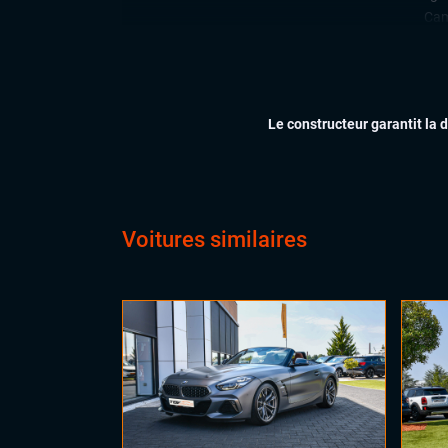
Cam
Déte
Lan
Rad
arri
Le constructeur garantit la 
Régu
CONFORT
Acc
Cli
Ess
Voitures similaires
Feu
Siè
Sièg
Virt
digi
Vol