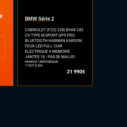
Clignotants dynamiques
Feux Matrix Led
Palettes au volant
e
BMW Série 2
JAGUAR 
CABRIOLET (F23) 228I BVA8 245
R 5.0 V8 55
CV TYPE M SPORT GPS PRO
SANTORI BL
BLUETOOTH HARMAN KARDON
CAMERA SIE
FEUX LED FULL CUIR
MEMOIRE PA
ELECTRIQUE A MEMOIRE
JA 20 P GYR
essence | auto
JANTES 18 - PAS DE MALUS -
48612 Km
essence | automatique
110310 Km
21 990€