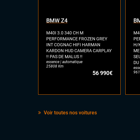
BMW Z4
B
M40I 3.0 340 CH M
M40
PERFORMANCE FROZEN GREY
PE
INT COGNAC HIFI HARMAN
H/
KARDON HUD CAMERA CARPLAY
ME
!! PAS DE MALUS !!
SE
essence | automatique
DU
25808 Km
ess
56 990€
961
Voir toutes nos voitures