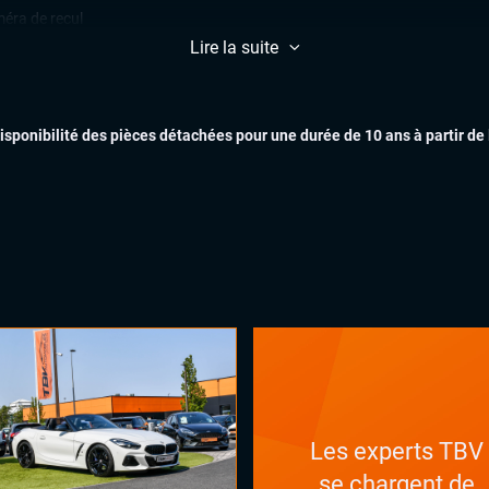
éra de recul
ctions de signalisation routière
Lire la suite
e assist (maintien de voie)
ars de stationnement avant et
EXTÉR
ère
disponibilité des pièces détachées pour une durée de 10 ans à partir de
lateur et limiteur de vitesse
ès et démarrage mains libres
matisation automatique
INTÉR
uie-glaces automatiques
x automatiques
ges chauffants
es électriques
ual cockpit (live cockpit, compteur
tal)
ant multifonctions
Les experts TBV
LES 
se chargent de