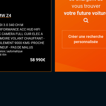
vous trouver
votre future voitur
MW Z4
I 3.0 340 CH M
RFORMANCE ACC HUD HIFI
K CAMERA FULL CUIR ELEC A
Créer une recherche
MOIRE VOLANT CHAUFFANT -
personnalisée
ULEMENT 9000 KMS -PROCHE
 NEUF - PAS DE MALUS
ence | automatique
6 Km
58 990€