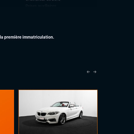
Prises auxiliaires
Téléphone Bluetooth
IEUR
Échappement sport
Feux full LED
 la première immatriculation.
Feux Matrix LED
Jantes alu
IEUR
Accoudoir central
Commandes au volant
Eclairage d'ambiance
Pack Carbone
Palettes au volant
Sellerie cuir nappa
Sièges sport
Volant Alcantara
Volant sport
PLUS
Chargeur induction