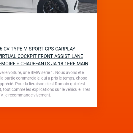
136 CV TYPE M SPORT GPS CARPLAY
IRTUAL COCKPIT FRONT ASSIST LANE
EMOIRE + CHAUFFANTS JA 18 1ERE MAIN
velle voiture, une BMW série 1. Nous avons été
 la partie commerciale, qui a pris le temps, chose
écié. Pour la livraison c’est Romain qui c’est
, tout comme les explications sur le véhicule. Très
 TBV, je recommande vivement.