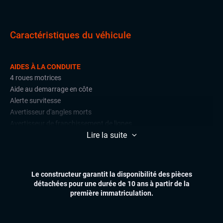
Caractéristiques du véhicule
AIDES À LA CONDUITE
4 roues motrices
Aide au demarrage en côte
Alerte survitesse
Avertisseur d'angles morts
Avertisseur de franchissement de lignes
Lire la suite
Caméra de recul
Détections de signalisation routière
Lane assist (maintien de voie)
Radars de stationnement avant et arrière
Le constructeur garantit la disponibilité des pièces
Régulateur et limiteur de vitesse
détachées pour une durée de 10 ans à partir de la
première immatriculation.
CONFORT
Accès et démarrage mains libres