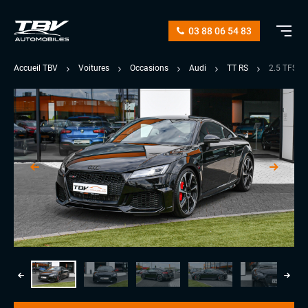
03 88 06 54 83
Accueil TBV
Voitures
Occasions
Audi
TT RS
2.5 TFSI