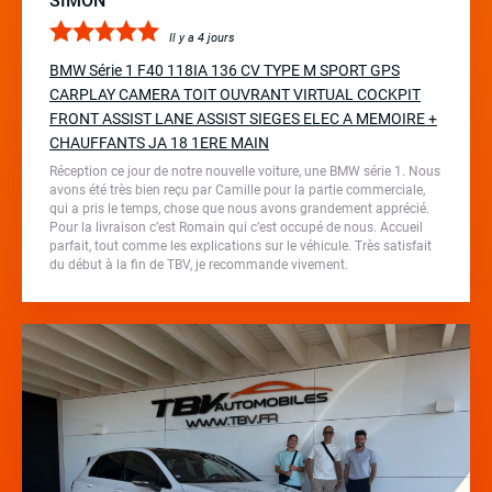
SIMON
Il y a 4 jours
BMW Série 1 F40 118IA 136 CV TYPE M SPORT GPS
CARPLAY CAMERA TOIT OUVRANT VIRTUAL COCKPIT
FRONT ASSIST LANE ASSIST SIEGES ELEC A MEMOIRE +
CHAUFFANTS JA 18 1ERE MAIN
Réception ce jour de notre nouvelle voiture, une BMW série 1. Nous
avons été très bien reçu par Camille pour la partie commerciale,
qui a pris le temps, chose que nous avons grandement apprécié.
Pour la livraison c’est Romain qui c’est occupé de nous. Accueil
parfait, tout comme les explications sur le véhicule. Très satisfait
du début à la fin de TBV, je recommande vivement.