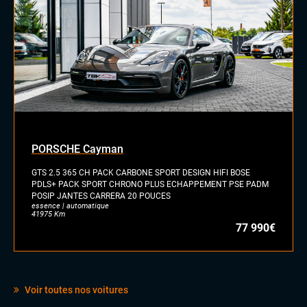
Jantes alu
INTÉRIEUR
Accoudoir central
Commandes au volant
Eclairage d'ambiance
Pack Carbone
Palettes au volant
Sellerie cuir nappa
Sieges baquet dinamica
PORSCHE Cayman
Sièges sport
GTS 2.5 365 CH PACK CARBONE SPORT DESIGN HIFI BOSE
Volant Alcantara
PDLS+ PACK SPORT CHRONO PLUS ECHAPPEMENT PSE PADM
Volant méplat
POSIP JANTES CARRERA 20 POUCES
essence | automatique
41975 Km
77 990€
Voir toutes nos voitures