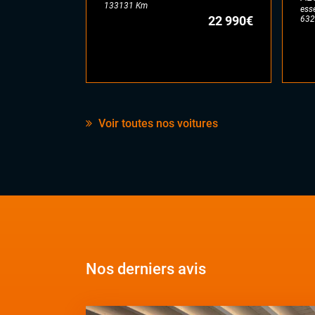
133131 Km
ess
22 990€
632
Voir toutes nos voitures
Nos derniers avis