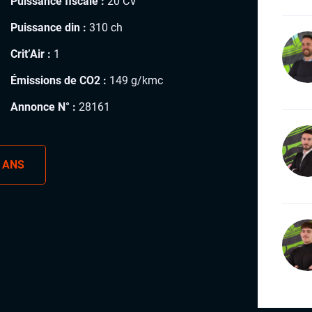
Puissance fiscale :
20 CV
Puissance din :
310 ch
Crit’Air :
1
Émissions de CO2 :
149 g/kmc
Annonce N° :
28161
 ANS