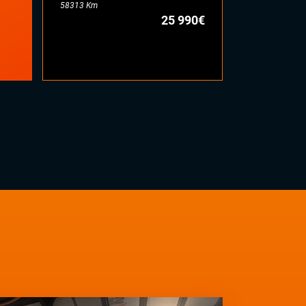
58313 Km
71442 Km
25 990€