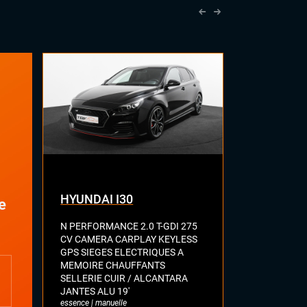
Sièges sport
Vitres électriques
Volant cuir
Volant méplat
Volant sport
HYUNDAI I30
BMW Séri
e
N PERFORMANCE 2.0 T-GDI 275
F40 M135 I 
CV CAMERA CARPLAY KEYLESS
SPORT GPS 
GPS SIEGES ELECTRIQUES A
VIRTUAL CO
MEMOIRE CHAUFFANTS
ASSIST LANE
SELLERIE CUIR / ALCANTARA
SELLERIE A
JANTES ALU 19'
ERE MAIN
essence | manuelle
essence | auto