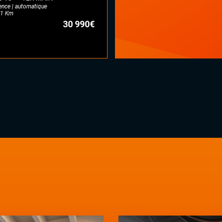
ence | automatique
1 Km
30 990€