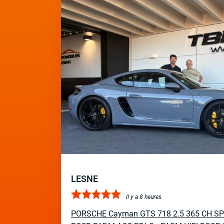
LESNE
Il y a 8 heures
PORSCHE Cayman GTS 718 2.5 365 CH S