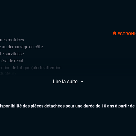
ÉLECTRONI
oues motrices
e au demarrage en côte
te survitesse
éra de recul
ction de fatigue (alerte attention
ducteur)
ars de stationnement avant et
Lire la suite
ère
EXTÉR
ulateur de vitesse
disponibilité des pièces détachées pour une durée de 10 ans à partir de
matisation automatique multizones
uie-glaces automatiques
x automatiques
ges chauffants
ant multifonctions
INTÉR