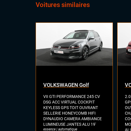
Voitures similaires
VOLKSWAGEN Golf
V
VII GTI PERFORMANCE 245 CV
2.0
DSG ACC VIRTUAL COCKPIT
GP
KEYLESS GPS TOIT OUVRANT
OU
SELLERIE HONEYCOMB HIFI
CH
DYNAUDIO CAMERA AMBIANCE
CO
LUMINEUSE JANTES ALU 19'
MO
essence | automatique
ALU