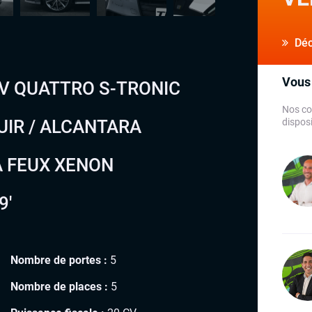
Déco
Vous 
CV QUATTRO S-TRONIC
Nos co
UIR / ALCANTARA
disposi
 FEUX XENON
9′
Nombre de portes :
5
Nombre de places :
5