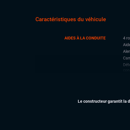
Caractéristiques du véhicule
AIDES À LA CONDUITE
4 r
Aid
Aler
Cam
Déte
con
Rad
arri
Rég
Le constructeur garantit la 
CONFORT
Cli
Ess
Feu
Siè
Vol