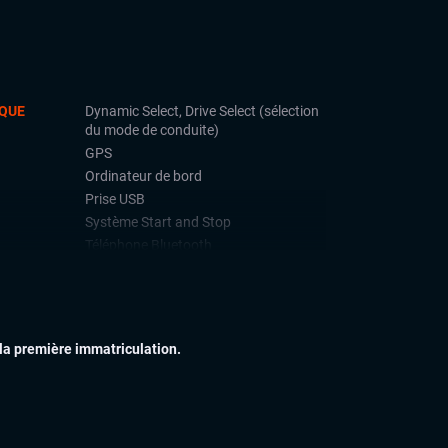
QUE
Dynamic Select, Drive Select (sélection
du mode de conduite)
GPS
Ordinateur de bord
Prise USB
Système Start and Stop
Téléphone Bluetooth
IEUR
Échappement sport
Feux de jour à LED
Feux xénon
 la première immatriculation.
Jantes alu
Toit ouvrant
Vitres arrières surteintées
IEUR
Sellerie Cuir Alcantara