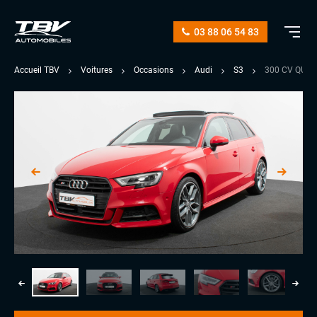
03 88 06 54 83
Accueil TBV
Voitures
Occasions
Audi
S3
300 CV QUAT