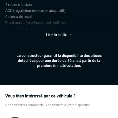
4 roues motrices
ACC (régulateur de vitesse adaptatif)
Caméra de recul
Front assist (avertisseur anti-collision)
Lane assist (maintien de voie)
Lire la suite
Park Assist
Radars de stationnement avant et arrière
Régulateur et limiteur de vitesse
Side assist
Le constructeur garantit la disponibilité des pièces
détachées pour une durée de 10 ans à partir de la
CONFORT
première immatriculation.
Climatisation automatique multizones
Essuie-glaces automatiques
Feux automatiques
Sièges chauffants
Virtual cockpit (live cockpit, compteur digital)
Vous êtes intéressé par ce véhicule ?
Volant multifonctions
Nos conseillers commerciaux se tiennent à votre disposition :
ÉLECTRONIQUE
Dynamic Select, Drive Select (sélection du mode de conduite)