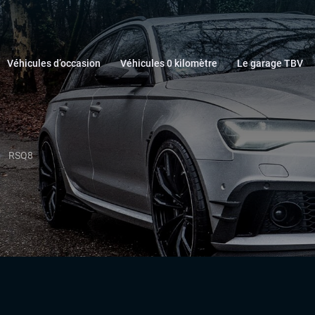
Véhicules d’occasion
Véhicules 0 kilomètre
Le garage TBV
RSQ8