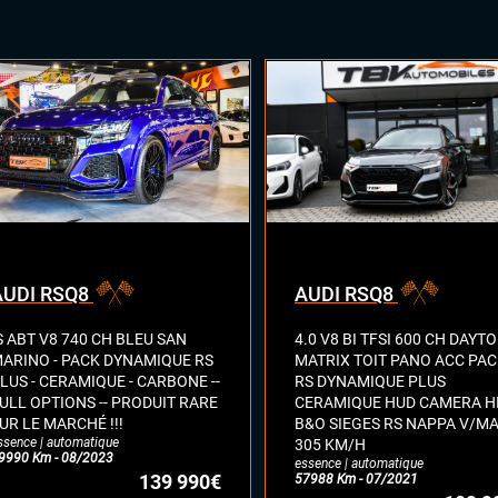
AUDI RSQ8
AUDI RSQ8
S ABT V8 740 CH BLEU SAN
4.0 V8 BI TFSI 600 CH DAYT
ARINO - PACK DYNAMIQUE RS
MATRIX TOIT PANO ACC PA
LUS - CERAMIQUE - CARBONE --
RS DYNAMIQUE PLUS
ULL OPTIONS -- PRODUIT RARE
CERAMIQUE HUD CAMERA HI
UR LE MARCHÉ !!!
B&O SIEGES RS NAPPA V/M
ssence | automatique
305 KM/H
9990 Km - 08/2023
essence | automatique
139 990€
57988 Km - 07/2021