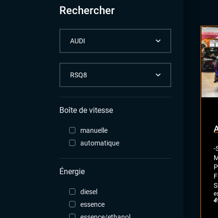
Rechercher
Boîte de vitesse
manuelle
automatique
-
M
P
Énergie
F
S
diesel
e
4
essence
essence/ethanol