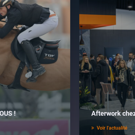
OUS !
Afterwork che
Voir l'actualité