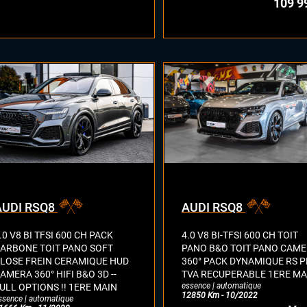
109 9
AUDI RSQ8
AUDI RSQ8
.0 V8 BI TFSI 600 CH PACK
4.0 V8 BI-TFSI 600 CH TOIT
ARBONE TOIT PANO SOFT
PANO B&O TOIT PANO CAM
LOSE FREIN CERAMIQUE HUD
360° PACK DYNAMIQUE RS 
AMERA 360° HIFI B&O 3D --
TVA RECUPERABLE 1ERE MA
essence | automatique
ULL OPTIONS !! 1ERE MAIN
12850 Km - 10/2022
ssence | automatique