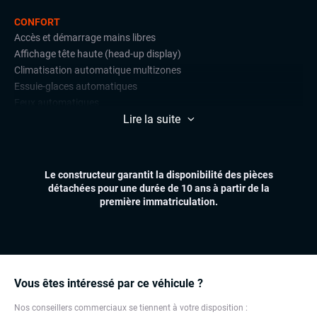
CONFORT
Accès et démarrage mains libres
Affichage tête haute (head-up display)
Climatisation automatique multizones
Essuie-glaces automatiques
Feux automatiques
Lire la suite
Hayon électrique
Magnetic Ride
Pare-brise chauffant
Réglage électrique des lombaires
Le constructeur garantit la disponibilité des pièces
Sièges chauffants avant et arrière
détachées pour une durée de 10 ans à partir de la
Sièges électriques à mémoire
première immatriculation.
Virtual cockpit (live cockpit, compteur digital)
Volant multifonctions
ÉLECTRONIQUE
Carplay (Apple carplay, Android auto, MirrorLink, système
Vous êtes intéressé par ce véhicule ?
embarqué)
Nos conseillers commerciaux se tiennent à votre disposition :
Chargeur induction