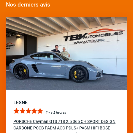
Nos derniers avis
Volant Alcantara
Volant sport
LESNE
Il y a 2 heures
PORSCHE Cayman GTS 718 2.5 365 CH SPORT DESIGN
CARBONE PCCB PADM ACC PDLS+ PASM HIFI BOSE