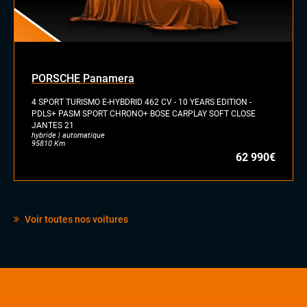
Caméra 360
Caméra avant et arrière
DCC (suspensions pilotées)
Détections de signalisation routière
Front assist (avertisseur anti-collision)
PORSCHE Panamera
Lane assist (maintien de voie)
4 SPORT TURISMO E-HYBDRID 462 CV - 10 YEARS EDITION -
Radars de stationnement avant et arrière
PDLS+ PASM SPORT CHRONO+ BOSE CARPLAY SOFT CLOSE
Régulateur et limiteur de vitesse
JANTES 21
Side assist
hybride | automatique
95810 Km
62 990€
INTÉRIEUR
Accoudoir central
Commandes au volant
Eclairage d'ambiance
Voir toutes nos voitures
Pack Carbone
Palettes au volant
Rétroviseurs électriques
Sellerie cuir nappa
Stores pare soleil
Vitres électriques