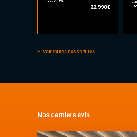
133131 Km
ess
22 990€
632
Voir toutes nos voitures
Nos derniers avis