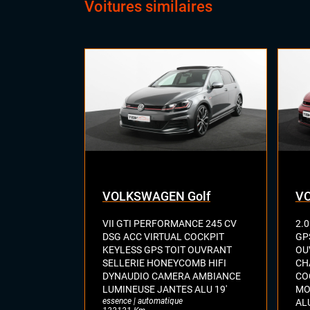
Voitures similaires
Cli
Ess
Feu
Mag
Siè
Virt
digi
Vol
VOLKSWAGEN Golf
V
VII GTI PERFORMANCE 245 CV
2.0
DSG ACC VIRTUAL COCKPIT
GP
KEYLESS GPS TOIT OUVRANT
OU
SELLERIE HONEYCOMB HIFI
CH
DYNAUDIO CAMERA AMBIANCE
CO
LUMINEUSE JANTES ALU 19'
MO
essence | automatique
ALU