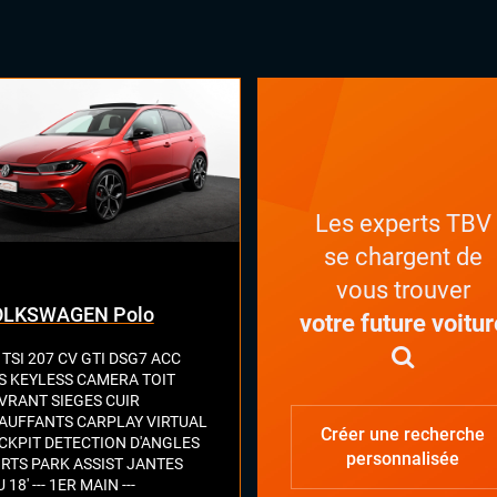
matisation automatique
uie-glaces automatiques
x automatiques
netic Ride
ges chauffants
ual cockpit (live cockpit, compteur
tal)
ant multifonctions
Les experts TBV
se chargent de
vous trouver
OLKSWAGEN Polo
votre future voitur
 TSI 207 CV GTI DSG7 ACC
S KEYLESS CAMERA TOIT
VRANT SIEGES CUIR
AUFFANTS CARPLAY VIRTUAL
Créer une recherche
CKPIT DETECTION D'ANGLES
personnalisée
RTS PARK ASSIST JANTES
 18' --- 1ER MAIN ---