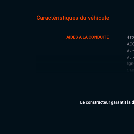
Caractéristiques du véhicule
AIDES À LA CONDUITE
4 r
ACC
Ave
Ave
lign
Cam
Déte
Fron
Lan
Rad
Le constructeur garantit la 
arri
Régu
Side
CONFORT
Acc