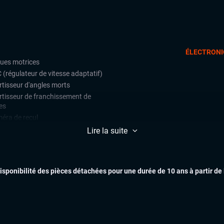
ÉLECTRONI
oues motrices
 (régulateur de vitesse adaptatif)
rtisseur d'angles morts
rtisseur de franchissement de
es
éra de recul
ctions de signalisation routière
Lire la suite
t assist (avertisseur anti-collision)
EXTÉR
e assist (maintien de voie)
ars de stationnement avant et
disponibilité des pièces détachées pour une durée de 10 ans à partir de
ère
lateur et limiteur de vitesse
 assist
INTÉR
ès et démarrage mains libres