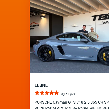
LESNE
Il y a 1 jour
PORSCHE Cayman GTS 718 2.5 365 CH S
PCCB PADM ACC PDLS+ PASM HIFI BOSE 