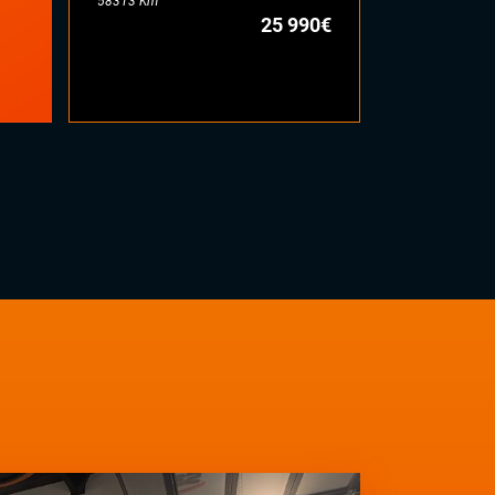
58313 Km
71442 Km
25 990€