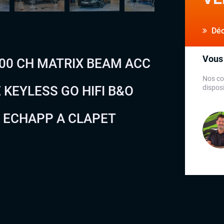
Déco
Vous 
400 CH MATRIX BEAM ACC
Nos co
 KEYLESS GO HIFI B&O
disposi
 ECHAPP A CLAPET