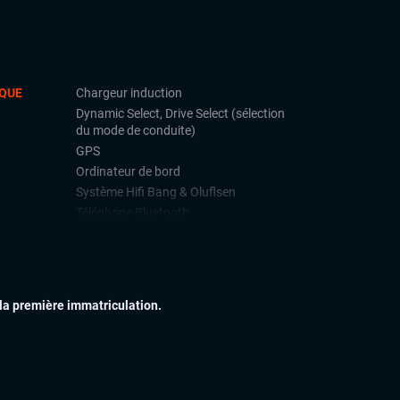
QUE
Chargeur induction
Dynamic Select, Drive Select (sélection
du mode de conduite)
GPS
Ordinateur de bord
Système Hifi Bang & Oluflsen
Téléphone Bluetooth
IEUR
Échappement sport
Feux adaptatifs
Feux Matrix LED
 la première immatriculation.
Jantes alu
Toit ouvrant panoramique
IEUR
Commandes au volant
Eclairage d'ambiance