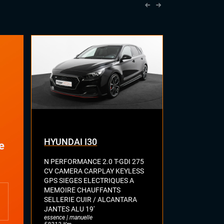
Palettes au volant
Rétroviseurs électriques
Sellerie cuir nappa
Sièges sport
Vitres électriques
Volant méplat
HYUNDAI I30
BMW Séri
e
N PERFORMANCE 2.0 T-GDI 275
F40 M135 I 
CV CAMERA CARPLAY KEYLESS
SPORT GPS 
GPS SIEGES ELECTRIQUES A
VIRTUAL CO
MEMOIRE CHAUFFANTS
ASSIST LANE
SELLERIE CUIR / ALCANTARA
SELLERIE A
JANTES ALU 19'
ERE MAIN
essence | manuelle
essence | auto