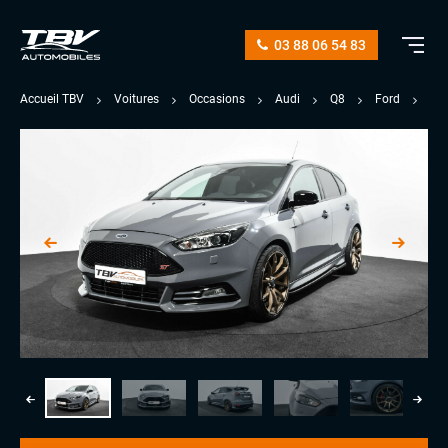
03 88 06 54 83
Accueil TBV
Voitures
Occasions
Audi
Q8
Ford
Fo