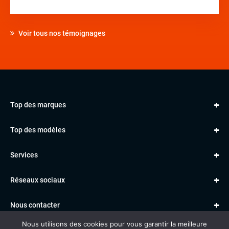
Voir tous nos témoignages
Top des marques
AUDI
Top des modèles
VOLKSWAGEN
Golf
MERCEDES
Services
Classe A
BMW
Jantes et pneus
Série 1
PORSCHE
Réseaux sociaux
Le garage TBV
A3
PEUGEOT
Paiement en ligne
Q3
RENAULT
Nous contacter
Location TBV
Nous utilisons des cookies pour vous garantir la meilleure