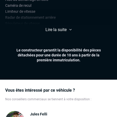
Caméra de recul
Limiteur de vitesse
Radar de stationnement arrière
Régulateur de vitesse
Lire la suite
CONFORT
Accès et démarrage mains libres
Climatisation automatique multizones
Le constructeur garantit la disponibilité des pièces
Essuie-glaces automatiques
détachées pour une durée de 10 ans à partir de la
Feux automatiques
première immatriculation.
Pare-brise chauffant
Sièges chauffants
Volant chauffant
Volant multifonctions
Vous êtes intéressé par ce véhicule ?
ÉLECTRONIQUE
Nos conseillers commerciaux se tiennent à votre disposition :
Écran tactile
Ordinateur de bord
Prise USB
Jules Felli