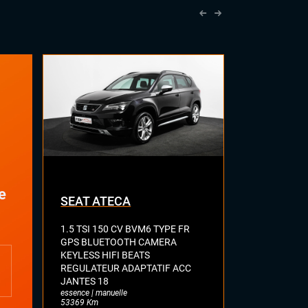
Front assist (avertisseur anti-collision)
Lane assist (maintien de voie)
Radars de stationnement avant et
arrière
Régulateur et limiteur de vitesse
e
SEAT ATECA
VOLKSWA
1.5 TSI 150 CV BVM6 TYPE FR
2.0 BI-TDI 
GPS BLUETOOTH CAMERA
R LINE TOI
KEYLESS HIFI BEATS
FULL CUIR 
REGULATEUR ADAPTATIF ACC
DYNAUDIO 
JANTES 18
ATTELAGE E
essence | manuelle
diesel | automa
53369 Km
77113 Km