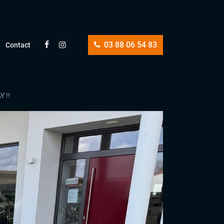
03 88 06 54 83
Contact
 !!