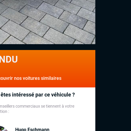
NDU
uvrir nos voitures similaires
êtes intéressé par ce véhicule ?
nseillers commerciaux se tiennent à votre
tion :
Hugo Eschmann