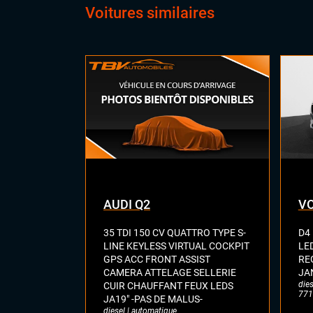
Voitures similaires
Gra
HIF
Sus
Sys
Tél
AUDI Q2
VO
35 TDI 150 CV QUATTRO TYPE S-
D4
LINE KEYLESS VIRTUAL COCKPIT
LE
GPS ACC FRONT ASSIST
RE
CAMERA ATTELAGE SELLERIE
JA
dies
CUIR CHAUFFANT FEUX LEDS
771
JA19" -PAS DE MALUS-
diesel | automatique