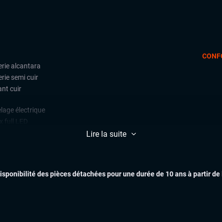
CONF
erie alcantara
erie semi cuir
nt cuir
lage électrique
x full LED
tes alu
Lire la suite
t ouvrant panoramique
es arrières surteintées
disponibilité des pièces détachées pour une durée de 10 ans à partir de
play (Apple carplay, Android auto,
rorLink, système embarqué)
AIDES À LA COND
mic Select, Drive Select (sélection
mode de conduite)
n tactile