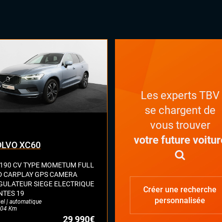
nd GPS
I B&O
pensions pneumatiques
tème HIFI
éphone Bluetooth
Les experts TBV
se chargent de
vous trouver
votre future voitur
LVO XC60
 190 CV TYPE MOMETUM FULL
D CARPLAY GPS CAMERA
GULATEUR SIEGE ELECTRIQUE
Créer une recherche
NTES 19
personnalisée
el | automatique
04 Km
29 990€