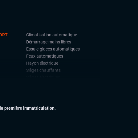
ORT
Climatisation automatique
Démarrage mains libres
Essuie-glaces automatiques
Feux automatiques
Hayon électrique
Sièges chauffants
Sièges électriques
Suspensions pneumatiques
Virtual cockpit (live cockpit, compteur
digital)
Volant multifonctions
 la première immatriculation.
UITE
4 roues motrices
ACC (régulateur de vitesse adaptatif)
Caméra de recul