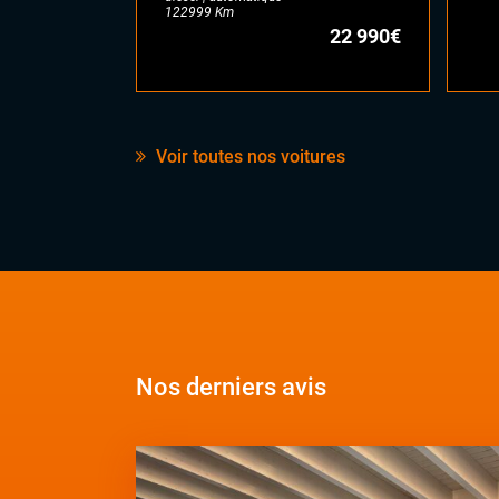
122999 Km
22 990€
Voir toutes nos voitures
Nos derniers avis