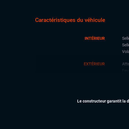
Caractéristiques du véhicule
INTÉRIEUR
Sell
Sell
Vola
EXTÉRIEUR
Atte
Feu
Jan
Toi
Vitr
Le constructeur garantit la 
ÉLECTRONIQUE
Car
Mir
Dyna
du 
Écra