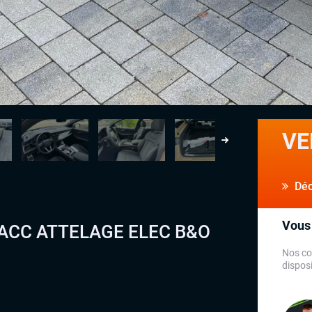
VE
Déco
Vous 
D ACC ATTELAGE ELEC B&O
Nos co
disposi