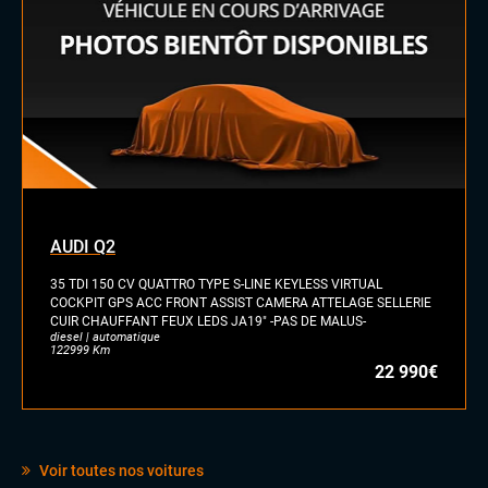
INTÉRIEUR
Commandes au volant
Sellerie cuir nappa
Volant cuir
Volant sport
AUDI Q2
35 TDI 150 CV QUATTRO TYPE S-LINE KEYLESS VIRTUAL
COCKPIT GPS ACC FRONT ASSIST CAMERA ATTELAGE SELLERIE
CUIR CHAUFFANT FEUX LEDS JA19" -PAS DE MALUS-
diesel | automatique
122999 Km
22 990€
Voir toutes nos voitures