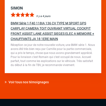
SIMON
Il y a 4 jours
BMW Série 1 F40 118IA 136 CV TYPE M SPORT GPS
CARPLAY CAMERA TOIT OUVRANT VIRTUAL COCKPIT
FRONT ASSIST LANE ASSIST SIEGES ELEC A MEMOIRE +
CHAUFFANTS JA 18 1ERE MAIN
Réception ce jour de notre nouvelle voiture, une BMW série 1. Nous
avons été très bien reçu par Camille pour la partie commerciale,
qui a pris le temps, chose que nous avons grandement apprécié.
Pour la livraison c’est Romain qui c’est occupé de nous. Accueil
parfait, tout comme les explications sur le véhicule. Très satisfait
du début à la fin de TBV, je recommande vivement.
Voir tous nos témoignages