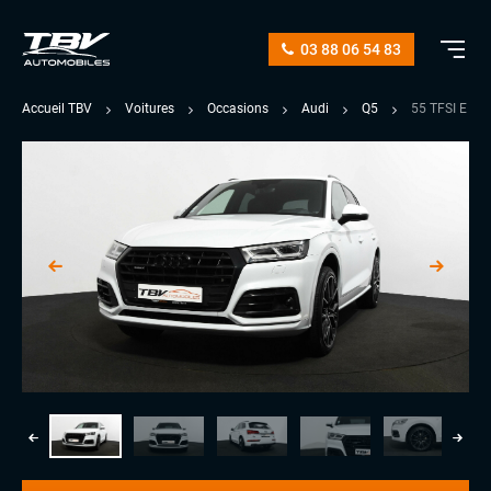
03 88 06 54 83
Accueil TBV
Voitures
Occasions
Audi
Q5
55 TFSI E 3