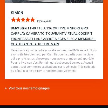
SIMON
Il y a 5 jours
BMW Série 1 F40 118IA 136 CV TYPE M SPORT GPS
CARPLAY CAMERA TOIT OUVRANT VIRTUAL COCKPIT
FRONT ASSIST LANE ASSIST SIEGES ELEC A MEMOIRE +
CHAUFFANTS JA 18 1ERE MAIN
Réception ce jour de notre nouvelle voiture, une BMW série 1. Nous
avons été très bien reçu par Camille pour la partie commerciale,
qui a pris le temps, chose que nous avons grandement apprécié.
Pour la livraison c’est Romain qui c’est occupé de nous. Accueil
parfait, tout comme les explications sur le véhicule. Très satisfait
du début à la fin de TBV, je recommande vivement.
Voir tous nos témoignages