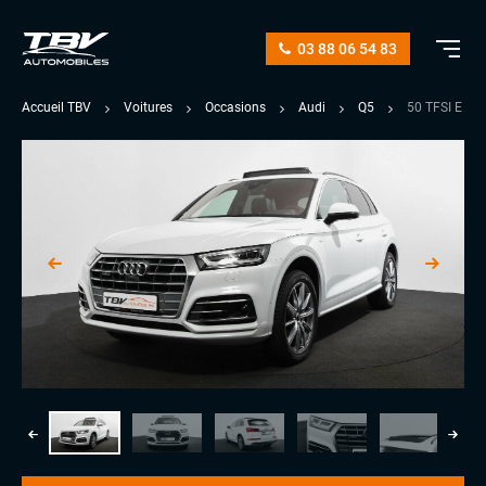
03 88 06 54 83
Accueil TBV
Voitures
Occasions
Audi
Q5
50 TFSI E 2