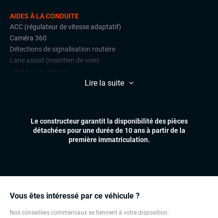
AIDES À LA CONDUITE
ACC (régulateur de vitesse adaptatif)
Caméra 360
Détections de signalisation routière
Lane assist (maintien de voie)
Limiteur de vitesse
Lire la suite
Park Assist
Radars de stationnement avant et arrière
CONFORT
Le constructeur garantit la disponibilité des pièces
Accès et démarrage mains libres
détachées pour une durée de 10 ans à partir de la
Climatisation automatique multizones
première immatriculation.
Hayon électrique
Sièges chauffants
Sièges électriques
Virtual cockpit (live cockpit, compteur digital)
Volant chauffant
Vous êtes intéressé par ce véhicule ?
Volant multifonctions
Nos conseillers commerciaux se tiennent à votre disposition :