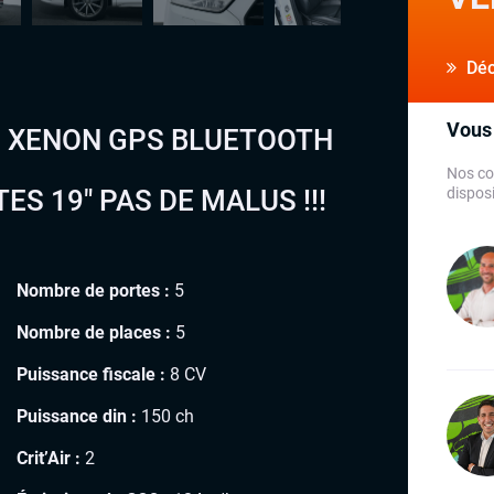
Déco
Vous 
INE XENON GPS BLUETOOTH
Nos co
S 19″ PAS DE MALUS !!!
disposi
Nombre de portes :
5
Nombre de places :
5
Puissance fiscale :
8 CV
Puissance din :
150 ch
Crit’Air :
2