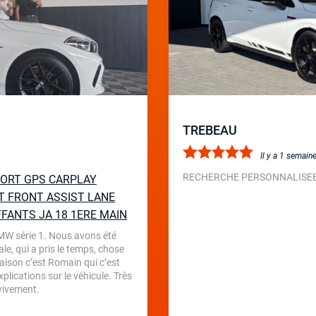
TREBEAU
Il y a 1 semain
RECHERCHE PERSONNALISEE 
SPORT GPS CARPLAY
T FRONT ASSIST LANE
FFANTS JA 18 1ERE MAIN
BMW série 1. Nous avons été
le, qui a pris le temps, chose
aison c’est Romain qui c’est
plications sur le véhicule. Très
 vivement.