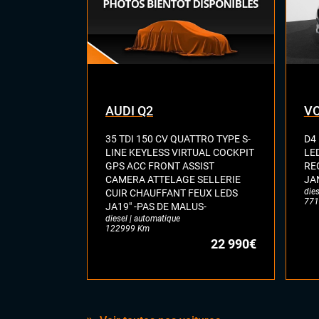
AUDI Q2
VO
35 TDI 150 CV QUATTRO TYPE S-
D4
LINE KEYLESS VIRTUAL COCKPIT
LE
GPS ACC FRONT ASSIST
RE
CAMERA ATTELAGE SELLERIE
JA
dies
CUIR CHAUFFANT FEUX LEDS
771
JA19" -PAS DE MALUS-
diesel | automatique
122999 Km
22 990€