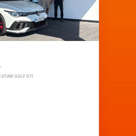
e
D’UNE GOLF GTI