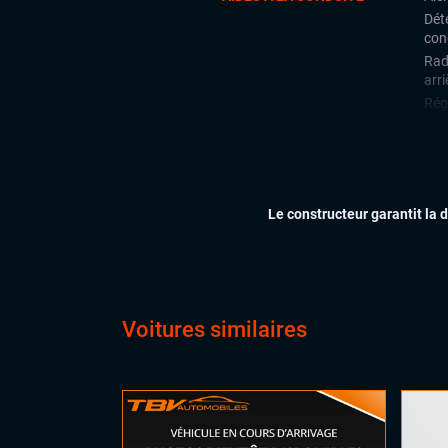
Déte
con
Rad
arri
Rég
CONFORT
Cli
Feu
Rég
Le constructeur garantit la 
Vol
Voitures similaires