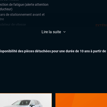
ction de fatigue (alerte attention
ducteur)
ars de stationnement avant et
ère
ulateur de vitesse
EXTÉR
Lire la suite
matisation automatique multizones
x automatiques
lage électrique des lombaires
disponibilité des pièces détachées pour une durée de 10 ans à partir de
ant multifonctions
INTÉR