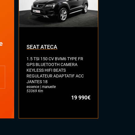
e
SEAT ATECA
VOLKSWA
1.5 TSI 150 CV BVM6 TYPE FR
2.0 BI-TDI 
GPS BLUETOOTH CAMERA
R LINE TOI
KEYLESS HIFI BEATS
FULL CUIR 
REGULATEUR ADAPTATIF ACC
DYNAUDIO 
JANTES 18
ATTELAGE E
essence | manuelle
diesel | automa
53369 Km
77113 Km
19 990€