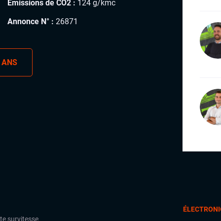
Émissions de CO2 :
124 g/kmc
Annonce N° :
26871
 ANS
ÉLECTRONI
te survitesse