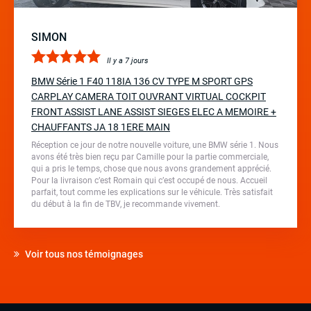
SIMON
Il y a 7 jours
BMW Série 1 F40 118IA 136 CV TYPE M SPORT GPS
CARPLAY CAMERA TOIT OUVRANT VIRTUAL COCKPIT
FRONT ASSIST LANE ASSIST SIEGES ELEC A MEMOIRE +
CHAUFFANTS JA 18 1ERE MAIN
Réception ce jour de notre nouvelle voiture, une BMW série 1. Nous
avons été très bien reçu par Camille pour la partie commerciale,
qui a pris le temps, chose que nous avons grandement apprécié.
Pour la livraison c’est Romain qui c’est occupé de nous. Accueil
parfait, tout comme les explications sur le véhicule. Très satisfait
du début à la fin de TBV, je recommande vivement.
Voir tous nos témoignages