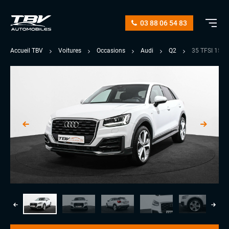
03 88 06 54 83
Accueil TBV
Voitures
Occasions
Audi
Q2
35 TFSI 150