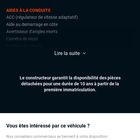
AIDES À LA CONDUITE
ACC (régulateur de vitesse adaptatif)
Aide au demarrage en côte
Avertisseur d'angles morts
Caméra de recul
Limiteur de vitesse
Lire la suite
Radars de stationnement avant et arrière
Régulateur de vitesse
CONFORT
Le constructeur garantit la disponibilité des pièces
Accès mains libres
détachées pour une durée de 10 ans à partir de la
Climatisation automatique
première immatriculation.
Démarrage mains libres
Feux automatiques
Hayon électrique
Réglage électrique des lombaires
Sièges chauffants
Vous êtes intéressé par ce véhicule ?
Virtual cockpit (live cockpit, compteur digital)
Nos conseillers commerciaux se tiennent à votre disposition :
Volant multifonctions