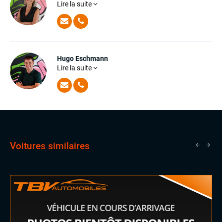
Lire la suite
Julie a rejoint l’équipe en mars 2015. Lors des 7
Jantes alu
dernières années, elle a accompagné plus de 1 800
Rétroviseurs dégivrants
clients dans l’acquisition de leur nouveau véhicule. De
Toit ouvrant panoramique
la citadine au véhicule de prestige en passant par les
SUV, Julie saura profiter de son expérience pour vous
guider dans vos choix.
INTÉRIEUR
Hugo Eschmann
Accoudoir central
Lire la suite
Hugo a grandi au sein de l'univers TBV ! Curieux de tout,
Commandes au volant
il a acquis de nombreuses connaissances auprès de
Eclairage d'ambiance
notre équipe commerciale et est désormais prêt à vous
accueillir dans nos showrooms.
Sellerie cuir
Sièges sport
Vitres électriques
Volant cuir
Voitures similaires
LES PLUS
Auto-hold
Black panel
Etriers rouge