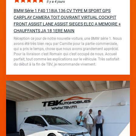
Il y a 4 jours
BMW Série 1 F40 118IA 136 CV TYPE M SPORT GPS
CARPLAY CAMERA TOIT OUVRANT VIRTUAL COCKPIT
FRONT ASSIST LANE ASSIST SIEGES ELEC A MEMOIRE +
CHAUFFANTS JA 18 1ERE MAIN
Réception ce jour de notre nouvelle voiture, une BMW série 1. Nous
avons été très bien reçu par Camille pour la partie commerciale,
qui a pris le temps, chose que nous avons grandement apprécié.
Pour la livraison c’est Romain qui c’est occupé de nous. Accueil
parfait, tout comme les explications sur le véhicule. Très satisfait
du début à la fin de TBV, je recommande vivement.