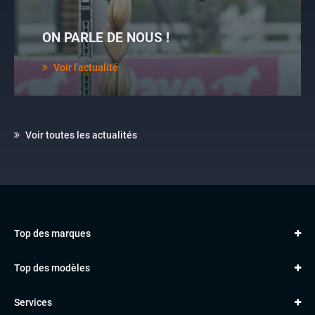
ON PARLE DE NOUS !
Voir l'actualité
Voir toutes les actualités
Top des marques
AUDI
Top des modèles
VOLKSWAGEN
Golf
MERCEDES
Services
Classe A
BMW