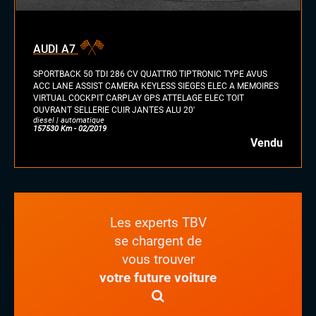
diesel
essence
essence/ethanol
AUDI A7
électrique
hybride
SPORTBACK 50 TDI 286 CV QUATTRO TIPTRONIC TYPE AVUS
GPL
ACC LANE ASSIST CAMERA KEYLESS SIEGES ELEC A MEMOIRES
VIRTUAL COCKPIT CARPLAY GPS ATTELAGE ELEC TOIT
autre
OUVRANT SELLERIE CUIR JANTES ALU 20'
diesel | automatique
157530 Km - 02/2019
Vendu
Les experts TBV
se chargent de
vous trouver
votre future voiture