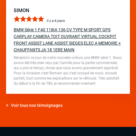
SIMON
Il y a 6 jours
BMW Série 1 F40 118IA 136 CV TYPE M SPORT GPS
CARPLAY CAMERA TOIT OUVRANT VIRTUAL COCKPIT
FRONT ASSIST LANE ASSIST SIEGES ELEC A MEMOIRE +
CHAUFFANTS JA 18 1ERE MAIN
Réception ce jour de notre nouvelle voiture, une BMW série 1. Nous
avons été très bien reçu par Camille pour la partie commerciale,
qui a pris le temps, chose que nous avons grandement apprécié.
Pour la livraison c’est Romain qui c’est occupé de nous. Accueil
parfait, tout comme les explications sur le véhicule. Très satisfait
du début à la fin de TBV, je recommande vivement.
Voir tous nos témoignages