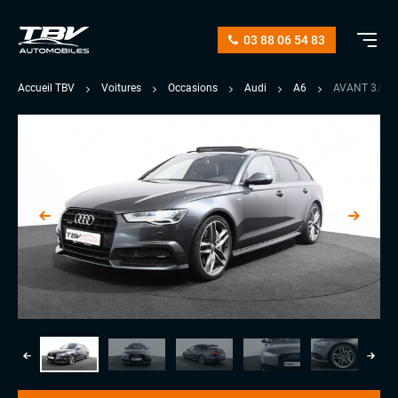
03 88 06 54 83
Accueil TBV
Voitures
Occasions
Audi
A6
AVANT 3.0 V