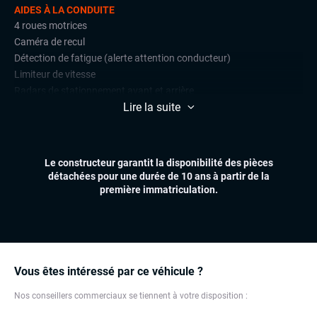
AIDES À LA CONDUITE
4 roues motrices
Caméra de recul
Détection de fatigue (alerte attention conducteur)
Limiteur de vitesse
Radars de stationnement avant et arrière
Lire la suite
Régulateur de vitesse
CONFORT
Climatisation automatique multizones
Le constructeur garantit la disponibilité des pièces
Démarrage mains libres
détachées pour une durée de 10 ans à partir de la
Essuie-glaces automatiques
première immatriculation.
Feux automatiques
Hayon électrique
Sièges chauffants
Virtual cockpit (live cockpit, compteur digital)
Volant multifonctions
Vous êtes intéressé par ce véhicule ?
Nos conseillers commerciaux se tiennent à votre disposition :
ÉLECTRONIQUE
Dynamic Select, Drive Select (sélection du mode de conduite)