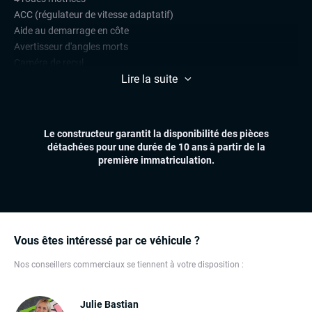
ACC (régulateur de vitesse adaptatif)
Aide au demarrage en côte
Avertisseur d'angles morts
Caméra de recul
Lire la suite
Limiteur de vitesse
Radars de stationnement avant et arrière
Régulateur de vitesse
Le constructeur garantit la disponibilité des pièces
CONFORT
détachées pour une durée de 10 ans à partir de la
Climatisation automatique
première immatriculation.
Démarrage mains libres
Feux automatiques
Hayon électrique
Réglage électrique des lombaires
Sièges chauffants
Vous êtes intéressé par ce véhicule ?
Volant chauffant
Nos conseillers commerciaux se tiennent à votre disposition :
Volant multifonctions
ÉLECTRONIQUE
Julie Bastian