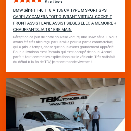
Il y a 4 jours
BMW Série 1 F40 118IA 136 CV TYPE M SPORT GPS
CARPLAY CAMERA TOIT OUVRANT VIRTUAL COCKPIT
FRONT ASSIST LANE ASSIST SIEGES ELEC A MEMOIRE +
CHAUFFANTS JA 18 1ERE MAIN
Réception ce jour de notre nouvelle voiture, une BMW série 1. Nous
avons été très bien reçu par Camille pour la partie commerciale,
qui a pris le temps, chose que nous avons grandement apprécié.
Pour la livraison c’est Romain qui c’est occupé de nous. Accueil
parfait, tout comme les explications sur le véhicule. Très satisfait
du début à la fin de TBV, je recommande vivement.