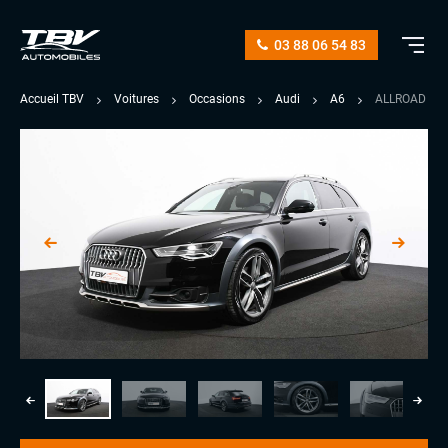
03 88 06 54 83
Accueil TBV
Voitures
Occasions
Audi
A6
ALLROAD 3.0