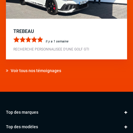
TREBEAU
Il y a 1 semaine
RECHERCHE PERSONNALISEE D’UNE GOLF GTI
Voir tous nos témoignages
Top des marques
AUDI
Top des modèles
VOLKSWAGEN