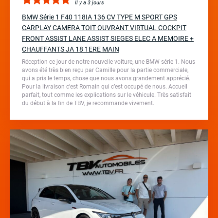
Il y a 3 jours
BMW Série 1 F40 118IA 136 CV TYPE M SPORT GPS
CARPLAY CAMERA TOIT OUVRANT VIRTUAL COCKPIT
FRONT ASSIST LANE ASSIST SIEGES ELEC A MEMOIRE +
CHAUFFANTS JA 18 1ERE MAIN
Réception ce jour de notre nouvelle voiture, une BMW série 1. Nous
avons été très bien reçu par Camille pour la partie commerciale,
qui a pris le temps, chose que nous avons grandement apprécié.
Pour la livraison c’est Romain qui c’est occupé de nous. Accueil
parfait, tout comme les explications sur le véhicule. Très satisfait
du début à la fin de TBV, je recommande vivement.