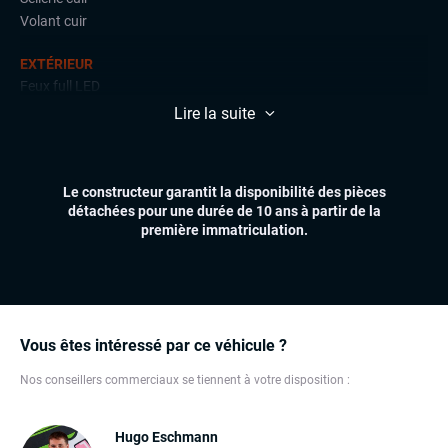
Volant cuir
EXTÉRIEUR
Feux full LED
Jantes alu
Lire la suite
Rétroviseurs dégivrants
Toit ouvrant panoramique
Le constructeur garantit la disponibilité des pièces
ÉLECTRONIQUE
détachées pour une durée de 10 ans à partir de la
Carplay (Apple carplay, Android auto, MirrorLink, système
première immatriculation.
embarqué)
Chargeur induction
Dynamic Select, Drive Select (sélection du mode de conduite)
Écran tactile
Grand GPS
Vous êtes intéressé par ce véhicule ?
Système HIFI
Système Start and Stop
Nos conseillers commerciaux se tiennent à votre disposition :
Téléphone Bluetooth
Hugo Eschmann
CONFORT