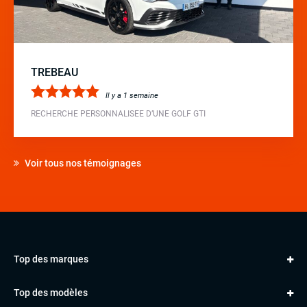
TREBEAU
Il y a 1 semaine
RECHERCHE PERSONNALISEE D’UNE GOLF GTI
Voir tous nos témoignages
Top des marques
AUDI
Top des modèles
VOLKSWAGEN