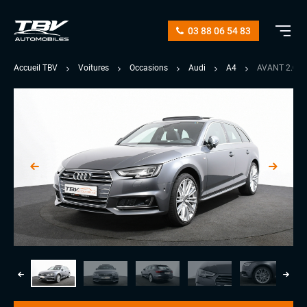
03 88 06 54 83
Accueil TBV
Voitures
Occasions
Audi
A4
AVANT 2.0 T