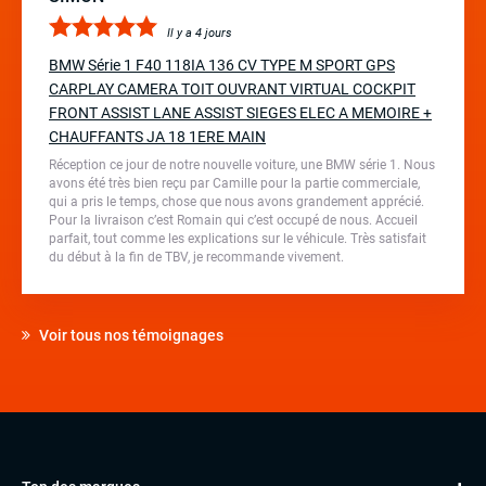
Il y a 4 jours
BMW Série 1 F40 118IA 136 CV TYPE M SPORT GPS
CARPLAY CAMERA TOIT OUVRANT VIRTUAL COCKPIT
FRONT ASSIST LANE ASSIST SIEGES ELEC A MEMOIRE +
CHAUFFANTS JA 18 1ERE MAIN
Réception ce jour de notre nouvelle voiture, une BMW série 1. Nous
avons été très bien reçu par Camille pour la partie commerciale,
qui a pris le temps, chose que nous avons grandement apprécié.
Pour la livraison c’est Romain qui c’est occupé de nous. Accueil
parfait, tout comme les explications sur le véhicule. Très satisfait
du début à la fin de TBV, je recommande vivement.
Voir tous nos témoignages