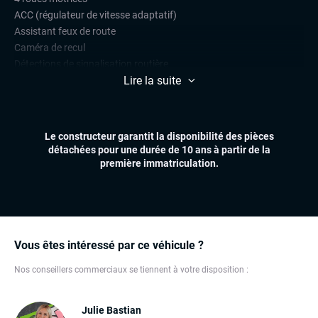
ACC (régulateur de vitesse adaptatif)
Assistant feux de route
Caméra de recul
Détections de signalisation routière
Lire la suite
Lane assist (maintien de voie)
Limiteur de vitesse
Park Assist
Radars de stationnement avant et arrière
Le constructeur garantit la disponibilité des pièces
Side assist
détachées pour une durée de 10 ans à partir de la
première immatriculation.
CONFORT
Affichage tête haute (head-up display)
Climatisation automatique multizones
Démarrage mains libres
Hayon électrique
Vous êtes intéressé par ce véhicule ?
Sièges chauffants
Nos conseillers commerciaux se tiennent à votre disposition :
Sièges chauffants avant et arrière
Virtual cockpit (live cockpit, compteur digital)
Volant multifonctions
Julie Bastian