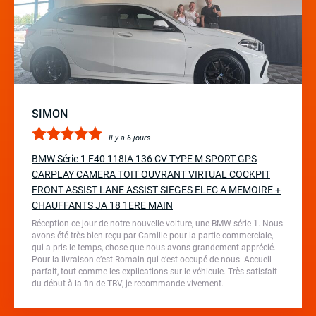
SIMON
Il y a 6 jours
BMW Série 1 F40 118IA 136 CV TYPE M SPORT GPS
CARPLAY CAMERA TOIT OUVRANT VIRTUAL COCKPIT
FRONT ASSIST LANE ASSIST SIEGES ELEC A MEMOIRE +
CHAUFFANTS JA 18 1ERE MAIN
Réception ce jour de notre nouvelle voiture, une BMW série 1. Nous
avons été très bien reçu par Camille pour la partie commerciale,
qui a pris le temps, chose que nous avons grandement apprécié.
Pour la livraison c’est Romain qui c’est occupé de nous. Accueil
parfait, tout comme les explications sur le véhicule. Très satisfait
du début à la fin de TBV, je recommande vivement.