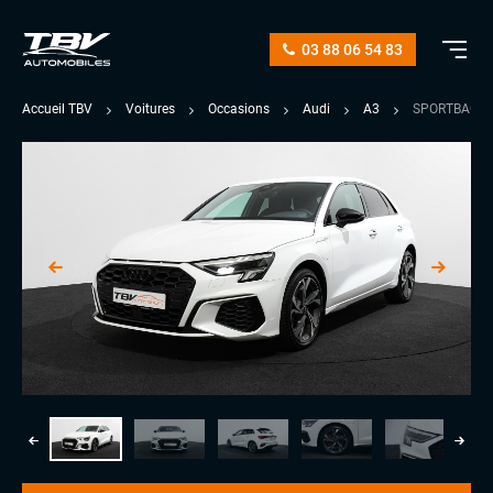
03 88 06 54 83
Accueil TBV
Voitures
Occasions
Audi
A3
SPORTBACK T