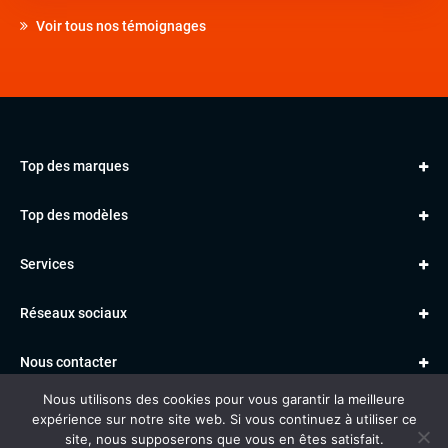
Voir tous nos témoignages
Top des marques
AUDI
Top des modèles
VOLKSWAGEN
Golf
MERCEDES
Services
Classe A
BMW
Jantes et pneus
Série 1
PORSCHE
Réseaux sociaux
Le garage TBV
A3
PEUGEOT
Paiement en ligne
Q3
RENAULT
Nous contacter
Location TBV
Nous utilisons des cookies pour vous garantir la meilleure
Données personnelles
Mentions légales
Voitures vendues
expérience sur notre site web. Si vous continuez à utiliser ce
Gestion des cookies
site, nous supposerons que vous en êtes satisfait.