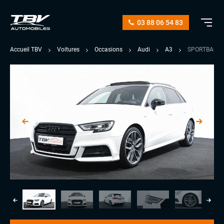
03 88 06 54 83
Accueil TBV
Voitures
Occasions
Audi
A3
SPORTBACK 3