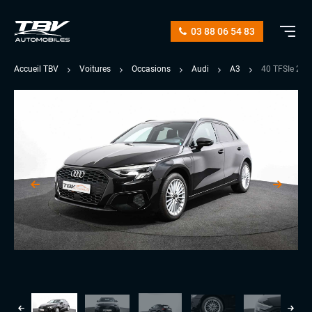
03 88 06 54 83
Accueil TBV
Voitures
Occasions
Audi
A3
40 TFSIe 20