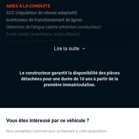
AIDES À LA CONDUITE
ACC (régulateur de vitesse adaptatif)
Avertisseur de franchissement de lignes
Détection de fatigue (alerte attention conducteur)
Front assist (avertisseur anti-collision)
Lane assist (maintien de voie)
Lire la suite
Limiteur de vitesse
Radars de stationnement avant et arrière
Régulateur de vitesse
Le constructeur garantit la disponibilité des pièces
CONFORT
détachées pour une durée de 10 ans à partir de la
Climatisation automatique multizones
première immatriculation.
Démarrage mains libres
Essuie-glaces automatiques
Feux automatiques
Hayon électrique
Sièges chauffants
Vous êtes intéressé par ce véhicule ?
Virtual cockpit (live cockpit, compteur digital)
Nos conseillers commerciaux se tiennent à votre disposition :
Volant multifonctions