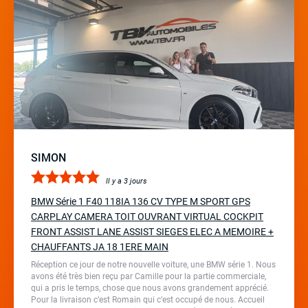
SIMON
Il y a 3 jours
BMW Série 1 F40 118IA 136 CV TYPE M SPORT GPS
CARPLAY CAMERA TOIT OUVRANT VIRTUAL COCKPIT
FRONT ASSIST LANE ASSIST SIEGES ELEC A MEMOIRE +
CHAUFFANTS JA 18 1ERE MAIN
Réception ce jour de notre nouvelle voiture, une BMW série 1. Nous
avons été très bien reçu par Camille pour la partie commerciale,
qui a pris le temps, chose que nous avons grandement apprécié.
Pour la livraison c’est Romain qui c’est occupé de nous. Accueil