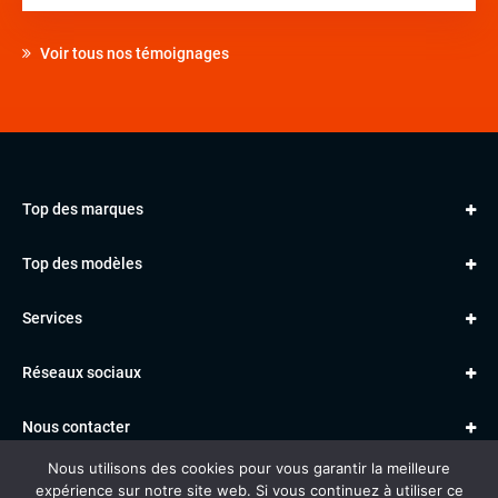
Voir tous nos témoignages
Top des marques
AUDI
Top des modèles
VOLKSWAGEN
Golf
MERCEDES
Services
Classe A
BMW
Jantes et pneus
Série 1
PORSCHE
Réseaux sociaux
Le garage TBV
A3
PEUGEOT
Paiement en ligne
Q3
RENAULT
Nous contacter
Location TBV
Nous utilisons des cookies pour vous garantir la meilleure
Données personnelles
Mentions légales
Voitures vendues
expérience sur notre site web. Si vous continuez à utiliser ce