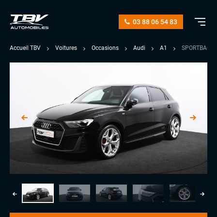
03 88 06 54 83
Accueil TBV
Voitures
Occasions
Audi
A1
SPORTBACK 4