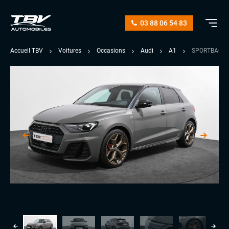
03 88 06 54 83
Accueil TBV
Voitures
Occasions
Audi
A1
SPORTBACK 4