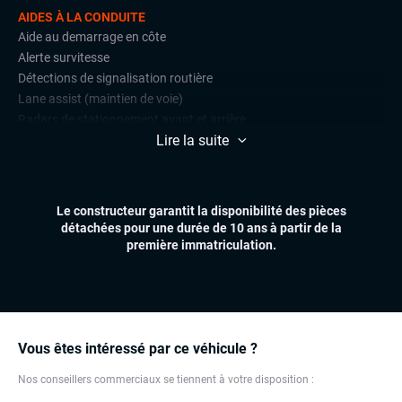
AIDES À LA CONDUITE
Aide au demarrage en côte
Alerte survitesse
Détections de signalisation routière
Lane assist (maintien de voie)
Radars de stationnement avant et arrière
Lire la suite
Régulateur et limiteur de vitesse
CONFORT
Accès et démarrage mains libres
Le constructeur garantit la disponibilité des pièces
Climatisation automatique multizones
détachées pour une durée de 10 ans à partir de la
Essuie-glaces automatiques
première immatriculation.
Feux automatiques
Sièges chauffants
Virtual cockpit (live cockpit, compteur digital)
Volant multifonctions
Vous êtes intéressé par ce véhicule ?
ÉLECTRONIQUE
Nos conseillers commerciaux se tiennent à votre disposition :
Carplay (Apple carplay, Android auto, MirrorLink, système
embarqué)