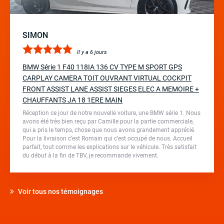
SIMON
Il y a 6 jours
BMW Série 1 F40 118IA 136 CV TYPE M SPORT GPS
CARPLAY CAMERA TOIT OUVRANT VIRTUAL COCKPIT
FRONT ASSIST LANE ASSIST SIEGES ELEC A MEMOIRE +
CHAUFFANTS JA 18 1ERE MAIN
Réception ce jour de notre nouvelle voiture, une BMW série 1. Nous
avons été très bien reçu par Camille pour la partie commerciale,
qui a pris le temps, chose que nous avons grandement apprécié.
Pour la livraison c’est Romain qui c’est occupé de nous. Accueil
parfait, tout comme les explications sur le véhicule. Très satisfait
du début à la fin de TBV, je recommande vivement.
Voir tous nos témoignages