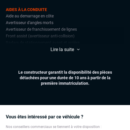
AIDES À LA CONDUITE
Aide au demarrage en côte
Avertisseur d'angles morts
Avertisseur de franchissement de lignes
Front assist (avertisseur anti-collision)
Radars de stationnement avant et arrière
Lire la suite
Régulateur et limiteur de vitesse
CONFORT
Accès et démarrage mains libres
Le constructeur garantit la disponibilité des pièces
Climatisation automatique multizones
détachées pour une durée de 10 ans à partir de la
Essuie-glaces automatiques
première immatriculation.
Feux automatiques
Sièges chauffants
Virtual cockpit (live cockpit, compteur digital)
Volant multifonctions
Vous êtes intéressé par ce véhicule ?
ÉLECTRONIQUE
Nos conseillers commerciaux se tiennent à votre disposition :
Carplay (Apple carplay, Android auto, MirrorLink, système