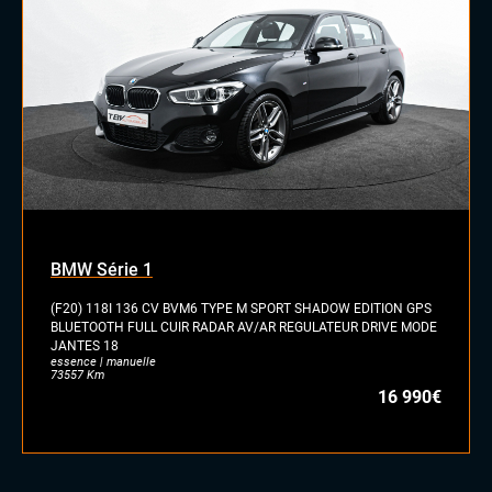
Sellerie semi cuir
Volant méplat
BMW Série 1
(F20) 118I 136 CV BVM6 TYPE M SPORT SHADOW EDITION GPS
BLUETOOTH FULL CUIR RADAR AV/AR REGULATEUR DRIVE MODE
JANTES 18
essence | manuelle
73557 Km
16 990€