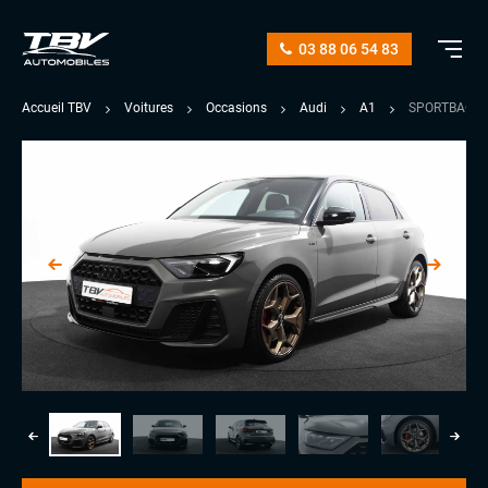
03 88 06 54 83
Accueil TBV
Voitures
Occasions
Audi
A1
SPORTBACK 4