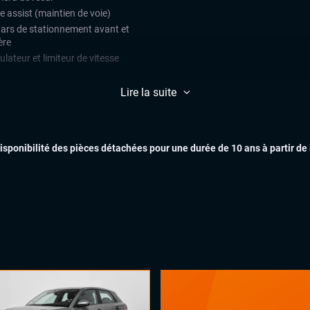
e assist (maintien de voie)
ars de stationnement avant et
ère
lateur et limiteur de vitesse
ès et démarrage mains libres
Lire la suite
matisation automatique multizones
EXTÉR
uie-glaces automatiques
x automatiques
disponibilité des pièces détachées pour une durée de 10 ans à partir de
ges chauffants
INTÉR
ual cockpit (live cockpit, compteur
tal)
ant multifonctions