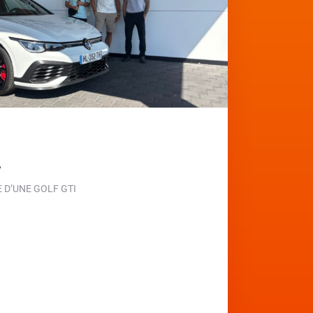
e
D’UNE GOLF GTI