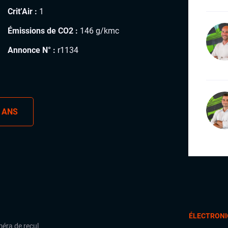
Crit’Air :
1
Émissions de CO2 :
146 g/kmc
Annonce N° :
r1134
 ANS
ÉLECTRONI
éra de recul