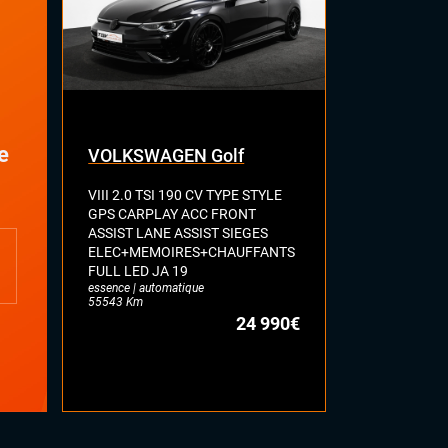
e
VOLKSWAGEN Golf
RENAULT 
VIII 2.0 TSI 190 CV TYPE STYLE
E-TECH ELE
GPS CARPLAY ACC FRONT
TYPE TECHN
ASSIST LANE ASSIST SIEGES
OPENR-LIN
ELEC+MEMOIRES+CHAUFFANTS
AUTOMOTIV
FULL LED JA 19
AMBIANCE 
essence | automatique
CHARGEUR D
55543 Km
TECHNO
24 990€
électrique | au
12902 Km