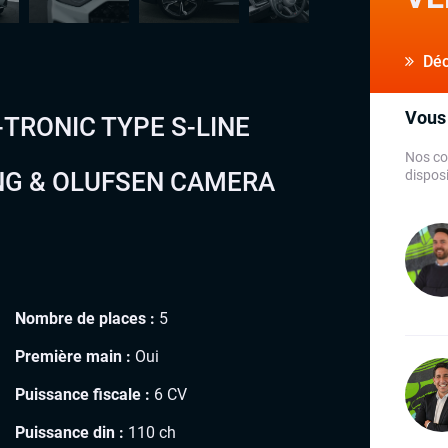
Déco
Vous 
-TRONIC TYPE S-LINE
Nos co
NG & OLUFSEN CAMERA
disposi
Nombre de places :
5
Première main :
Oui
Puissance fiscale :
6 CV
Puissance din :
110 ch