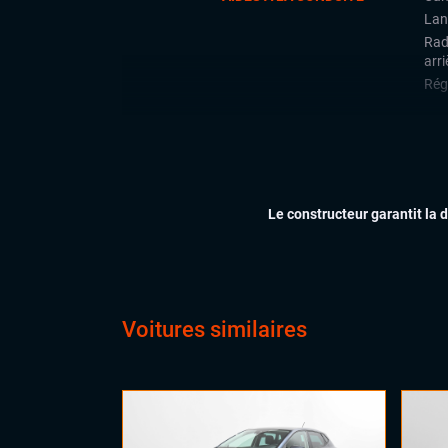
Lan
Rad
arri
Régu
CONFORT
Acc
Cli
Ess
Feu
Le constructeur garantit la 
Siè
Virt
digi
Vol
Voitures similaires