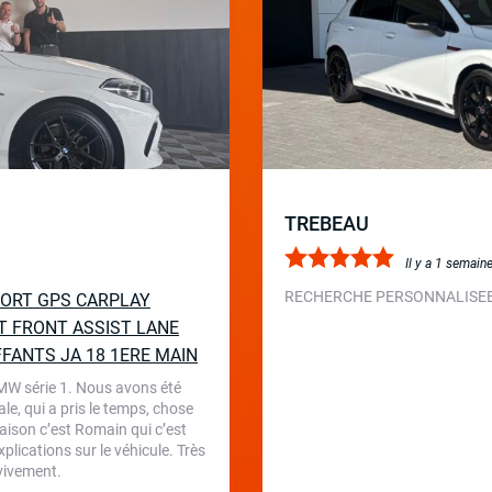
TREBEAU
Il y a 1 semain
RECHERCHE PERSONNALISEE 
SPORT GPS CARPLAY
T FRONT ASSIST LANE
FFANTS JA 18 1ERE MAIN
BMW série 1. Nous avons été
le, qui a pris le temps, chose
aison c’est Romain qui c’est
plications sur le véhicule. Très
 vivement.