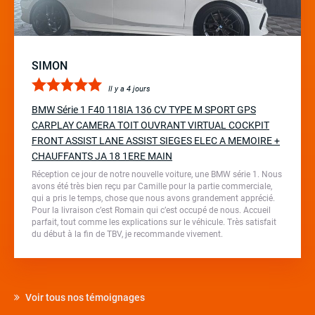
SIMON
Il y a 4 jours
BMW Série 1 F40 118IA 136 CV TYPE M SPORT GPS
CARPLAY CAMERA TOIT OUVRANT VIRTUAL COCKPIT
FRONT ASSIST LANE ASSIST SIEGES ELEC A MEMOIRE +
CHAUFFANTS JA 18 1ERE MAIN
Réception ce jour de notre nouvelle voiture, une BMW série 1. Nous
avons été très bien reçu par Camille pour la partie commerciale,
qui a pris le temps, chose que nous avons grandement apprécié.
Pour la livraison c’est Romain qui c’est occupé de nous. Accueil
parfait, tout comme les explications sur le véhicule. Très satisfait
du début à la fin de TBV, je recommande vivement.
Voir tous nos témoignages