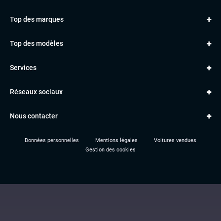
Top des marques
AUDI
Top des modèles
VOLKSWAGEN
Golf
MERCEDES
Services
Classe A
BMW
Jantes et pneus
Série 1
PORSCHE
Réseaux sociaux
Le garage TBV
A3
PEUGEOT
Paiement en ligne
Q3
RENAULT
Nous contacter
Location TBV
Données personnelles
Mentions légales
Voitures vendues
Gestion des cookies