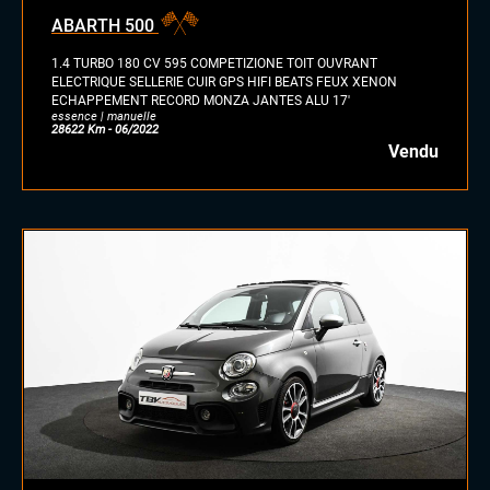
essence/ethanol
ABARTH 500
électrique
hybride
1.4 TURBO 180 CV 595 COMPETIZIONE TOIT OUVRANT
GPL
ELECTRIQUE SELLERIE CUIR GPS HIFI BEATS FEUX XENON
ECHAPPEMENT RECORD MONZA JANTES ALU 17'
autre
essence | manuelle
28622 Km - 06/2022
Vendu