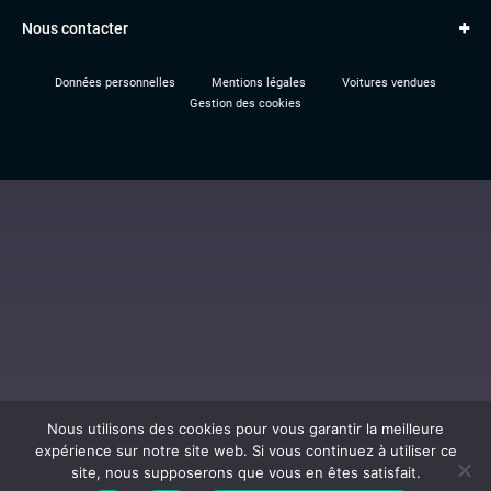
Paiement en ligne
Q3
RENAULT
Nous contacter
Location TBV
Données personnelles
Mentions légales
Voitures vendues
Gestion des cookies
Nous utilisons des cookies pour vous garantir la meilleure
expérience sur notre site web. Si vous continuez à utiliser ce
site, nous supposerons que vous en êtes satisfait.
Al