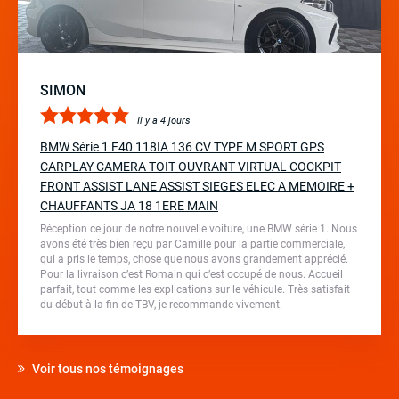
SIMON
Il y a 4 jours
BMW Série 1 F40 118IA 136 CV TYPE M SPORT GPS
CARPLAY CAMERA TOIT OUVRANT VIRTUAL COCKPIT
FRONT ASSIST LANE ASSIST SIEGES ELEC A MEMOIRE +
CHAUFFANTS JA 18 1ERE MAIN
Réception ce jour de notre nouvelle voiture, une BMW série 1. Nous
avons été très bien reçu par Camille pour la partie commerciale,
qui a pris le temps, chose que nous avons grandement apprécié.
Pour la livraison c’est Romain qui c’est occupé de nous. Accueil
parfait, tout comme les explications sur le véhicule. Très satisfait
du début à la fin de TBV, je recommande vivement.
Voir tous nos témoignages