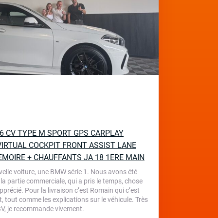
136 CV TYPE M SPORT GPS CARPLAY
IRTUAL COCKPIT FRONT ASSIST LANE
EMOIRE + CHAUFFANTS JA 18 1ERE MAIN
velle voiture, une BMW série 1. Nous avons été
 la partie commerciale, qui a pris le temps, chose
écié. Pour la livraison c’est Romain qui c’est
, tout comme les explications sur le véhicule. Très
 TBV, je recommande vivement.