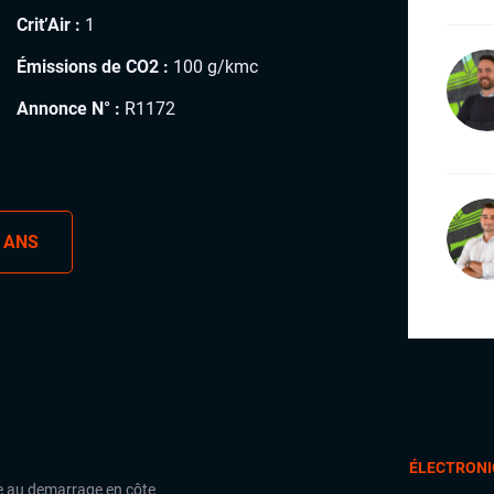
Crit’Air :
1
Émissions de CO2 :
100 g/kmc
Annonce N° :
R1172
 ANS
ÉLECTRONI
e au demarrage en côte