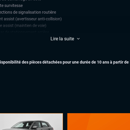
te survitesse
ctions de signalisation routière
t assist (avertisseur anti-collision)
e assist (maintien de voie)
ar de stationnement arrière
Lire la suite
lateur et limiteur de vitesse
EXTÉR
ès et démarrage mains libres
matisation
disponibilité des pièces détachées pour une durée de 10 ans à partir de
INTÉR
x automatiques
ges chauffants
ant multifonctions