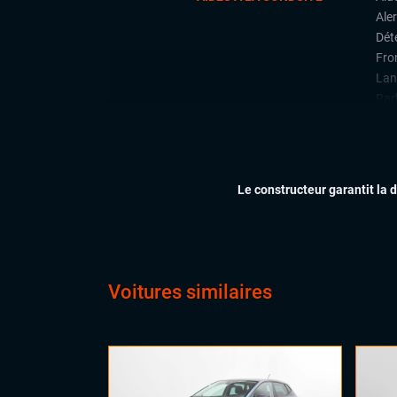
Aler
Déte
Fron
Lan
Rad
Régu
CONFORT
Acc
Cli
Le constructeur garantit la 
Feu
Siè
Vol
Voitures similaires