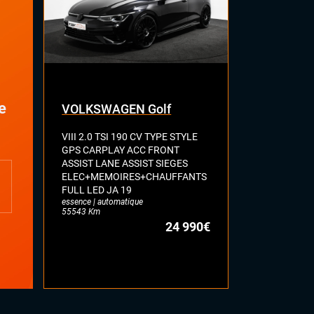
e
VOLKSWAGEN Golf
RENAULT 
VIII 2.0 TSI 190 CV TYPE STYLE
E-TECH ELE
GPS CARPLAY ACC FRONT
TYPE TECHN
ASSIST LANE ASSIST SIEGES
OPENR-LIN
ELEC+MEMOIRES+CHAUFFANTS
AUTOMOTIV
FULL LED JA 19
AMBIANCE 
essence | automatique
CHARGEUR D
55543 Km
TECHNO
24 990€
électrique | au
12902 Km