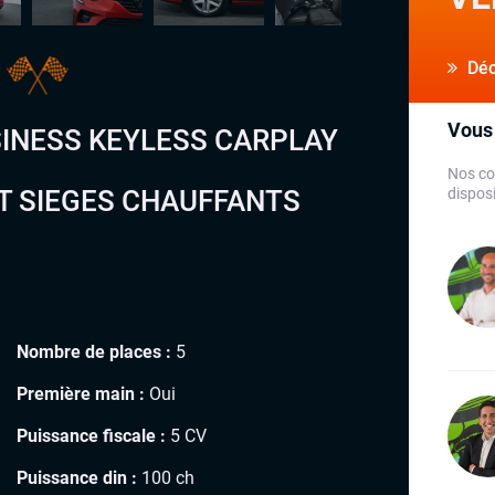
o
Déco
Vous 
USINESS KEYLESS CARPLAY
Nos co
ST SIEGES CHAUFFANTS
disposi
Nombre de places :
5
Première main :
Oui
Puissance fiscale :
5 CV
Puissance din :
100 ch