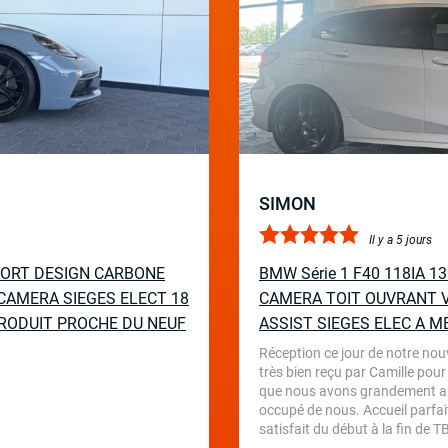
SIMON
Il y a 5 jours
PORT DESIGN CARBONE
BMW Série 1 F40 118IA 
CAMERA SIEGES ELECT 18
CAMERA TOIT OUVRANT V
RODUIT PROCHE DU NEUF
ASSIST SIEGES ELEC A M
Réception ce jour de notre nou
très bien reçu par Camille pour
que nous avons grandement appr
occupé de nous. Accueil parfait
satisfait du début à la fin de