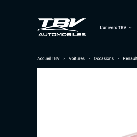
L’univers TBV
Accueil TBV
Voitures
Occasions
Renaul