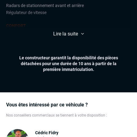
Radars de stationnement avant et arrière
Régulateur de vitesse
CONFORT
Climatisation
Lire la suite
Volant multifonctions
ÉLECTRONIQUE
Le constructeur garantit la disponibilité des pièces
Écran tactile
détachées pour une durée de 10 ans à partir de la
GPS
première immatriculation.
Ordinateur de bord
Prise USB
EXTÉRIEUR
Barres de toit
Vous êtes intéressé par ce véhicule ?
Feux de jour à LED
Vitres arrières surteintées
Nos conseillers commerciaux se tiennent à votre disposition :
INTÉRIEUR
Cédric Fidry
Commandes au volant